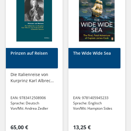
Prinzen auf Reisen
The Wide Wide Sea
Die Italienreise von
Kurprinz Karl Albrecht
1715/16 im politisch-
kulturellen Kontext,
EAN:
9783412508906
EAN:
9781405945233
Beihefte zum Archiv
Sprache:
Deutsch
Sprache:
Englisch
für...
Von/Mit:
Andrea Zedler
Von/Mit:
Hampton Sides
65,00 €
13,25 €