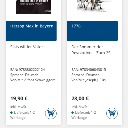
Herzog Max in Bayern
1776
Sisis wilder Vater
Der Sommer der
Revolution | Zum 250.
Jahrestag der
amerikanischen
EAN:
9783862222124
EAN:
9783406843815
Unabhängigkeitserklär
Sprache:
Deutsch
Sprache:
Deutsch
ung
Von/Mit:
Alfons Schweiggert
Von/Mit:
Joseph J. Ellis
19,90 €
28,00 €
inkl. MwSt.
inkl. MwSt.
Lieferzeit 1-2
Lieferzeit 1-2
Werktage
Werktage