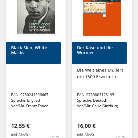
Black Skin, White
Der Käse und die
Masks
Würmer
Die Welt eines Müllers
um 1600 Erweiterte
Neuausgabe mit
einem neuen Vorwort
EAN:
9780241396667
EAN:
9783803128195
Sprache:
Englisch
Sprache:
Deutsch
Von/Mit:
Frantz Fanon
Von/Mit:
Carlo Ginzburg
12,55 €
16,00 €
inkl. MwSt.
inkl. MwSt.