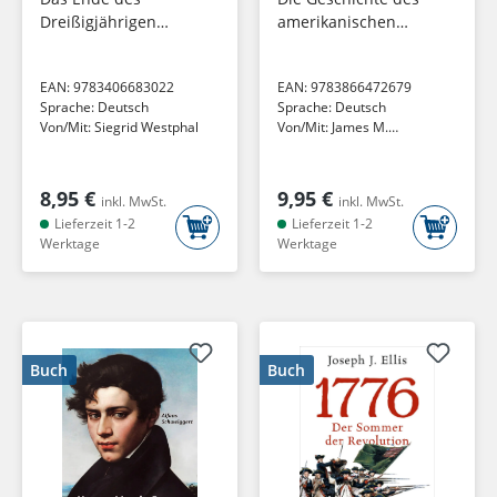
Dreißigjährigen
amerikanischen
Krieges
Bürgerkrieges
EAN:
9783406683022
EAN:
9783866472679
Sprache:
Deutsch
Sprache:
Deutsch
Von/Mit:
Siegrid Westphal
Von/Mit:
James M.
McPherson
8,95 €
9,95 €
inkl. MwSt.
inkl. MwSt.
Lieferzeit 1-2
Lieferzeit 1-2
Werktage
Werktage
Buch
Buch