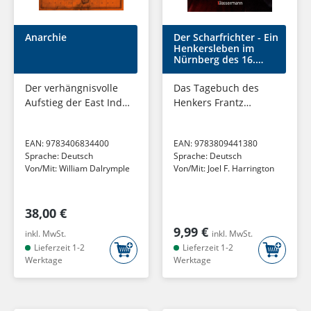
Anarchie
Der Scharfrichter - Ein
Henkersleben im
Nürnberg des 16.
Jahrhunderts
Der verhängnisvolle
Das Tagebuch des
Aufstieg der East India
Henkers Frantz
Company. 1600-1874
Schmidt, der über 700
Menschen
EAN:
9783406834400
EAN:
9783809441380
hingerichtet, gefoltert
Sprache:
Deutsch
Sprache:
Deutsch
oder verstümmelt hat
Von/Mit:
William Dalrymple
Von/Mit:
Joel F. Harrington
38,00 €
9,99 €
inkl. MwSt.
inkl. MwSt.
Lieferzeit 1-2
Lieferzeit 1-2
Werktage
Werktage