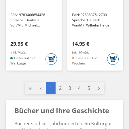
Veröffentlichungen
des Bayerischen
EAN:
9783406654428
EAN:
9783837512700
Armeemuseums 12
Sprache:
Deutsch
Sprache:
Deutsch
Von/Mit:
Michael
Von/Mit:
Wilhelm Heider
Hochgeschwender
29,95 €
14,95 €
inkl. MwSt.
inkl. MwSt.
Lieferzeit 1-2
Lieferzeit 1-2
Werktage
Wochen
Seite
Seite
Seite
Seite
Seite
1
2
3
4
5
Bücher und Ihre Geschichte
Bücher sind seit Jahrhunderten ein Kulturgut