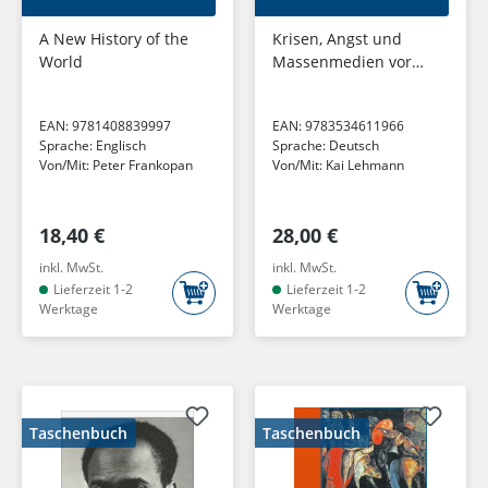
A New History of the
Krisen, Angst und
World
Massenmedien vor
1800. Hexenprozesse
in Deutschland
EAN:
9781408839997
EAN:
9783534611966
Sprache:
Englisch
Sprache:
Deutsch
Von/Mit:
Peter Frankopan
Von/Mit:
Kai Lehmann
18,40 €
28,00 €
inkl. MwSt.
inkl. MwSt.
Lieferzeit 1-2
Lieferzeit 1-2
Werktage
Werktage
Taschenbuch
Taschenbuch