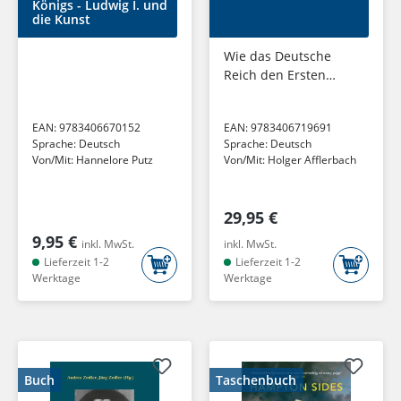
Königs - Ludwig I. und
die Kunst
Wie das Deutsche
Reich den Ersten
Weltkrieg verlor
EAN:
9783406670152
EAN:
9783406719691
Sprache:
Deutsch
Sprache:
Deutsch
Von/Mit:
Hannelore Putz
Von/Mit:
Holger Afflerbach
29,95 €
9,95 €
inkl. MwSt.
inkl. MwSt.
Lieferzeit 1-2
Lieferzeit 1-2
Werktage
Werktage
Buch
Taschenbuch