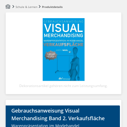
Zum Hauptinhalt springen
Schule & Lernen
Produktdetails
Dekorationsartikel gehören nicht zum Leistungsumfang.
Gebrauchsanweisung Visual
Merchandising Band 2. Verkaufsfläche
Warenpräsentation im Modehandel