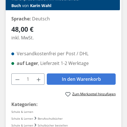
Buch
von
Karin Wahl
Sprache:
Deutsch
Regulärer Preis:
48,00 €
inkl. MwSt.
Versandkostenfrei per Post / DHL
auf Lager
, Lieferzeit 1-2 Werktage
Produkt Anzahl: Gib den gewünschten W
In den Warenkorb
Zum Merkzettel hinzufügen
Kategorien:
Schule & Lernen
Schule & Lernen
Berufsschulbücher
Schule & Lernen
Schulbücher bestellen