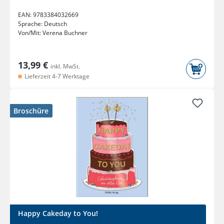
EAN:
9783384032669
Sprache:
Deutsch
Von/Mit:
Verena Buchner
13,99 €
inkl. MwSt.
Lieferzeit 4-7 Werktage
Broschüre
Happy Cakeday to You!