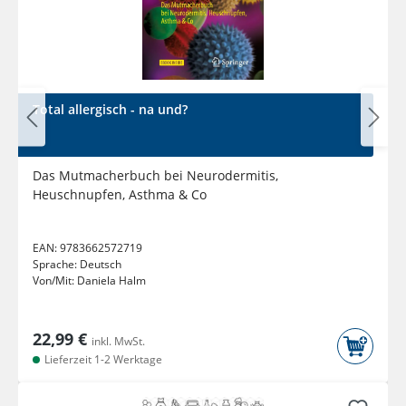
Total allergisch - na und?
Das Mutmacherbuch bei Neurodermitis,
Heuschnupfen, Asthma & Co
EAN:
9783662572719
Sprache:
Deutsch
Von/Mit:
Daniela Halm
22,99 €
inkl. MwSt.
Lieferzeit 1-2 Werktage