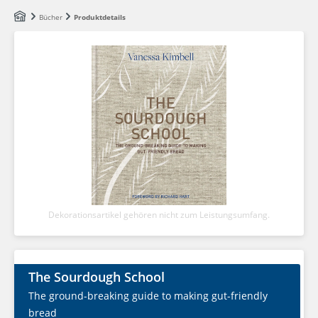
Zum Hauptinhalt springen
Bücher
Produktdetails
Dekorationsartikel gehören nicht zum Leistungsumfang.
The Sourdough School
The ground-breaking guide to making gut-friendly
bread