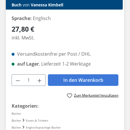
Buch
von
Vanessa Kimbell
Sprache:
Englisch
Regulärer Preis:
27,80 €
inkl. MwSt.
Versandkostenfrei per Post / DHL
auf Lager
, Lieferzeit 1-2 Werktage
Produkt Anzahl: Gib den gewünschten W
In den Warenkorb
Zum Merkzettel hinzufügen
Kategorien:
Bücher
Bücher
Essen & Trinken
Bücher
Englischsprachige Bücher