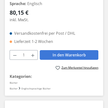
Sprache:
Englisch
Regulärer Preis:
80,15 €
inkl. MwSt.
Versandkostenfrei per Post / DHL
Lieferzeit 1-2 Wochen
Produkt Anzahl: Gib den gewünschten W
In den Warenkorb
Zum Merkzettel hinzufügen
Kategorien:
Bücher
Bücher
Englischsprachige Bücher