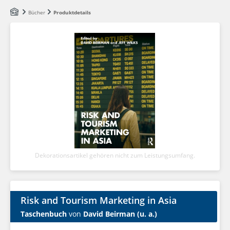
Zum Hauptinhalt springen
Bücher
Produktdetails
Dekorationsartikel gehören nicht zum Leistungsumfang.
Risk and Tourism Marketing in Asia
Taschenbuch
von
David Beirman (u. a.)