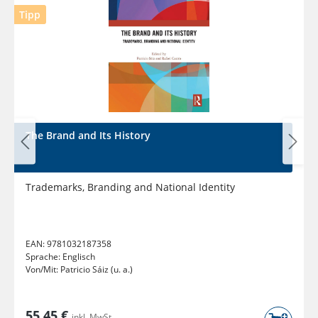
Tipp
The Brand and Its History
Trademarks, Branding and National Identity
EAN:
9781032187358
Sprache:
Englisch
Von/Mit:
Patricio Sáiz (u. a.)
55,45 €
inkl. MwSt.