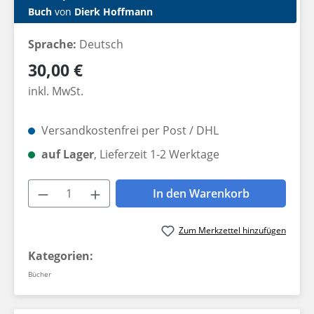
Buch
von
Dierk Hoffmann
Sprache:
Deutsch
Regulärer Preis:
30,00 €
inkl. MwSt.
Versandkostenfrei per Post / DHL
auf Lager
, Lieferzeit 1-2 Werktage
Produkt Anzahl: Gib den gewünschten W
In den Warenkorb
Zum Merkzettel hinzufügen
Kategorien:
Bücher