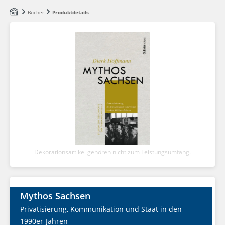
Zum Hauptinhalt springen
Bücher
Produktdetails
Dekorationsartikel gehören nicht zum Leistungsumfang.
Mythos Sachsen
Privatisierung, Kommunikation und Staat in den
1990er-Jahren