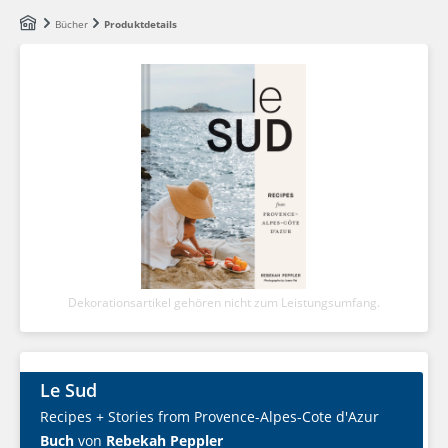
Zum Hauptinhalt springen
Bücher
Produktdetails
Dekorationsartikel gehören nicht zum Leistungsumfang.
Le Sud
Recipes + Stories from Provence-Alpes-Cote d'Azur
Buch
von
Rebekah Peppler