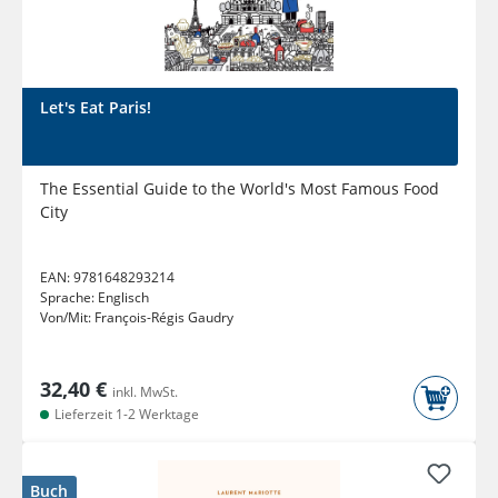
Let's Eat Paris!
The Essential Guide to the World's Most Famous Food
City
EAN:
9781648293214
Sprache:
Englisch
Von/Mit:
François-Régis Gaudry
32,40 €
inkl. MwSt.
Lieferzeit 1-2 Werktage
Buch