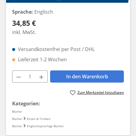
Sprache:
Englisch
Regulärer Preis:
34,85 €
inkl. MwSt.
Versandkostenfrei per Post / DHL
Lieferzeit 1-2 Wochen
Produkt Anzahl: Gib den gewünschten W
In den Warenkorb
Zum Merkzettel hinzufügen
Kategorien:
Bücher
Bücher
Essen & Trinken
Bücher
Englischsprachige Bücher