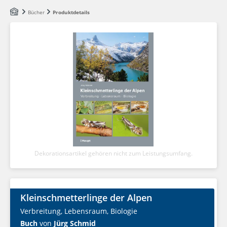
Zum Hauptinhalt springen
Bücher
Produktdetails
Dekorationsartikel gehören nicht zum Leistungsumfang.
Kleinschmetterlinge der Alpen
Verbreitung, Lebensraum, Biologie
Buch
von
Jürg Schmid