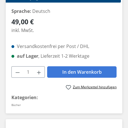
Sprache:
Deutsch
Regulärer Preis:
49,00 €
inkl. MwSt.
Versandkostenfrei per Post / DHL
auf Lager
, Lieferzeit 1-2 Werktage
Produkt Anzahl: Gib den gewünschten W
In den Warenkorb
Zum Merkzettel hinzufügen
Kategorien:
Bücher