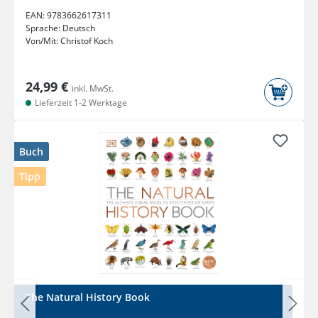
EAN:
9783662617311
Sprache:
Deutsch
Von/Mit:
Christof Koch
24,99 €
inkl. MwSt.
Lieferzeit 1-2 Werktage
Buch
Tipp
The Natural History Book