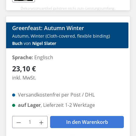
Dekorationsartikel gehören nicht zum Leistungsumfang.
Greenfeast: Autumn Winter
Autumn, Winter (Cloth-covered, flexible binding)
Buch
von
Nigel Slater
Sprache:
Englisch
Regulärer Preis:
23,10 €
inkl. MwSt.
Versandkostenfrei per Post / DHL
auf Lager
, Lieferzeit 1-2 Werktage
Produkt Anzahl: Gib den gewünschten W
In den Warenkorb