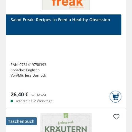
Salad Freak: Recipes to Feed a Healthy Obsession
EAN:
9781419758393
Sprache:
Englisch
Von/Mit:
Jess Damuck
26,40 €
inkl. MwSt.
Lieferzeit 1-2 Werktage
Taschenbuch