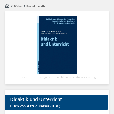
Zum Hauptinhalt springen
Bücher
Produktdetails
Dekorationsartikel gehören nicht zum Leistungsumfang.
Didaktik und Unterricht
Buch
von
Astrid Kaiser (u. a.)