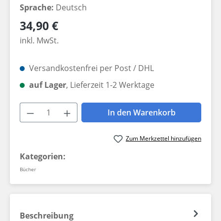
Sprache:
Deutsch
Regulärer Preis:
34,90 €
inkl. MwSt.
Versandkostenfrei per Post / DHL
auf Lager
, Lieferzeit 1-2 Werktage
Produkt Anzahl: Gib den gewünschten W
In den Warenkorb
Zum Merkzettel hinzufügen
Kategorien:
Bücher
Beschreibung