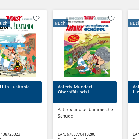
buch
Buch
Buc
41 in Lusitania
Asterix Mundart
Ast
Oberpfälzisch I
Lu
Asterix und as bäihmische
Schüddl
1408725023
EAN:
9783770410286
EA