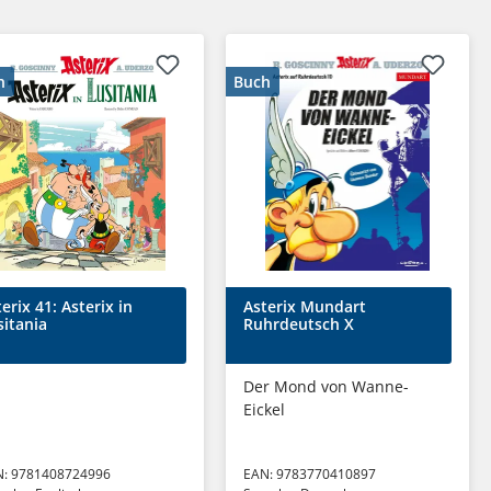
h
Buch
erix 41: Asterix in
Asterix Mundart
sitania
Ruhrdeutsch X
Der Mond von Wanne-
Eickel
N:
9781408724996
EAN:
9783770410897