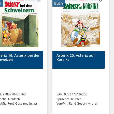
h
Buch
erix 16: Asterix bei den
Asterix 20: Asterix auf
hweizern
Korsika
N:
9783770436163
EAN:
9783770436200
ache:
Deutsch
Sprache:
Deutsch
/Mit:
René Goscinny (u. a.)
Von/Mit:
René Goscinny (u. a.)