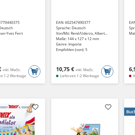
3770440375
EAN:
602547490377
EA
Deutsch
Sprache:
Deutsch
Spr
ean-Yves Ferri
Von/Mit:
René/Uderzo, Albert
Ma
Goscinny
Maße:
144 x 127 x 12 mm
Genre:
Importe
Empfohlen (von):
5
€
10,75 €
6,
inkl. MwSt.
inkl. MwSt.
eit 1-2 Werktage
Lieferzeit 1-2 Werktage
A
Buc