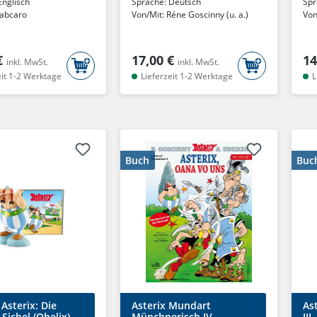
Englisch
Sprache:
Deutsch
Spr
abcaro
Von/Mit:
Réne Goscinny (u. a.)
Von
€
17,00 €
14
inkl. MwSt.
inkl. MwSt.
eit 1-2 Werktage
Lieferzeit 1-2 Werktage
L
Buch
Buc
 Asterix: Die
Asterix Mundart
As
Sichel (Obelix)
Münchnerisch IV
III