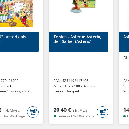
03: Asterix als
Tonies - Asterix: Asterix,
As
or
der Gallier (Asterix)
Die
3770436033
EAN:
4251192117496
EA
Deutsch
Maße:
197 x 108 x 40 mm
Spr
ené Goscinny (u. a.)
Genre:
Hörspiel
Von
€
20,40 €
14
inkl. MwSt.
inkl. MwSt.
eit 1-2 Werktage
Lieferzeit 1-2 Werktage
L