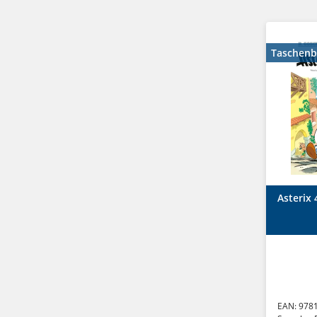
Taschen
Asterix 
EAN:
978