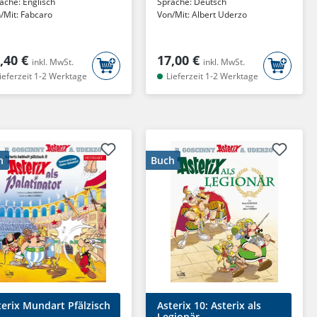
ache:
Englisch
Sprache:
Deutsch
/Mit:
Fabcaro
Von/Mit:
Albert Uderzo
,40 €
17,00 €
inkl. MwSt.
inkl. MwSt.
ieferzeit 1-2 Werktage
Lieferzeit 1-2 Werktage
h
Buch
terix Mundart Pfälzisch
Asterix 10: Asterix als
Legionär