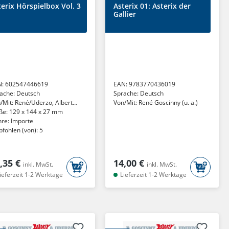
terix Hörspielbox Vol. 3
Asterix 01: Asterix der
Gallier
N:
602547446619
EAN:
9783770436019
ache:
Deutsch
Sprache:
Deutsch
/Mit:
René/Uderzo, Albert
Von/Mit:
René Goscinny (u. a.)
cinny
ße:
129 x 144 x 27 mm
nre:
Importe
fohlen (von):
5
,35 €
14,00 €
inkl. MwSt.
inkl. MwSt.
ieferzeit 1-2 Werktage
Lieferzeit 1-2 Werktage