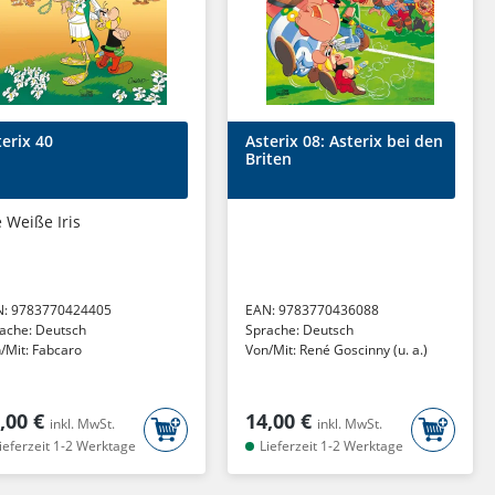
terix 40
Asterix 08: Asterix bei den
Briten
 Weiße Iris
N:
9783770424405
EAN:
9783770436088
ache:
Deutsch
Sprache:
Deutsch
/Mit:
Fabcaro
Von/Mit:
René Goscinny (u. a.)
,00 €
14,00 €
inkl. MwSt.
inkl. MwSt.
ieferzeit 1-2 Werktage
Lieferzeit 1-2 Werktage