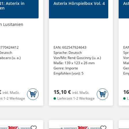
41: Asterix in
Asterix Hörspielbox Vol. 4
As
ien
in Lusitanien
3770424412
EAN:
602547924643
EA
Deutsch
Sprache:
Deutsch
Spr
abcaro (u. a.)
Von/Mit:
René Goscinny (u. a.)
Von
Maße:
139 x 123 x 26 mm
Gos
Ma
Genre:
Importe
Ge
Empfohlen (von):
5
Emp
€
15,10 €
16
inkl. MwSt.
inkl. MwSt.
eit 1-2 Werktage
Lieferzeit 1-2 Werktage
L