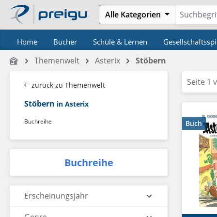
m Hauptinhalt springen
Zur Suche springen
Zur Hauptnavigation springen
Alle Kategorien
Home
Bücher
Schule & Lernen
Gesellschaftsspi
Themenwelt
Asterix
Stöbern
Seite 1 
zurück zu Themenwelt
Stöbern
in Asterix
Buchreihe
Buch
Buchreihe
Erscheinungsjahr