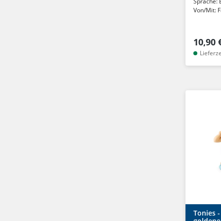
Sprache:
Von/Mit:
F
10,90 
Lieferz
Tonies -
goldene 