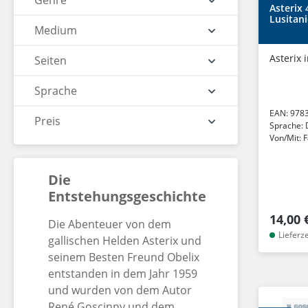
Genre
Asterix 
Lusitan
Medium
Asterix 
Seiten
Sprache
EAN:
978
Preis
Sprache:
Von/Mit:
F
Die
Entstehungsgeschichte
14,00 
Die Abenteuer von dem
Lieferz
gallischen Helden Asterix und
seinem Besten Freund Obelix
entstanden in dem Jahr 1959
und wurden von dem Autor
René Goscinny und dem