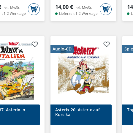
€
14,00 €
14
inkl. MwSt.
inkl. MwSt.
eit 1-2 Werktage
Lieferzeit 1-2 Werktage
L
Audio-CD
Spie
37. Asterix in
Asterix 20: Asterix auf
To
Korsika