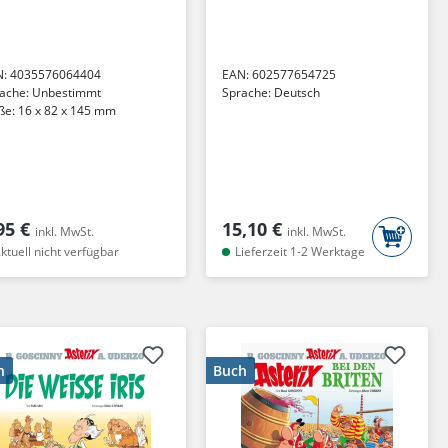
N:
4035576064404
EAN:
602577654725
ache:
Unbestimmt
Sprache:
Deutsch
ße:
16 x 82 x 145 mm
95 €
15,10 €
inkl. MwSt.
inkl. MwSt.
ktuell nicht verfügbar
Lieferzeit 1-2 Werktage
h
Buch