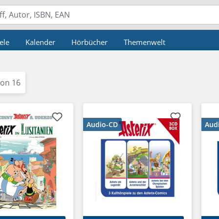
ele
Kalender
Hörbücher
Themenwelt
von 16
Audio-CD
Aud