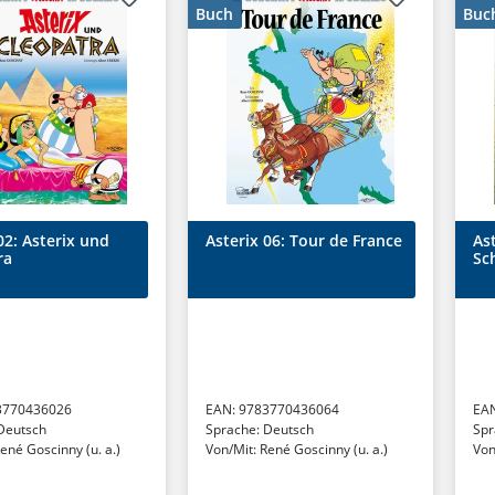
Buch
Buc
02: Asterix und
Asterix 06: Tour de France
Ast
ra
Sc
3770436026
EAN:
9783770436064
EA
Deutsch
Sprache:
Deutsch
Spr
ené Goscinny (u. a.)
Von/Mit:
René Goscinny (u. a.)
Von