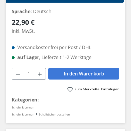
Sprache:
Deutsch
Regulärer Preis:
22,90 €
inkl. MwSt.
Versandkostenfrei per Post / DHL
auf Lager
, Lieferzeit 1-2 Werktage
Produkt Anzahl: Gib den gewünschten W
In den Warenkorb
Zum Merkzettel hinzufügen
Kategorien:
Schule & Lernen
Schule & Lernen
Schulbücher bestellen