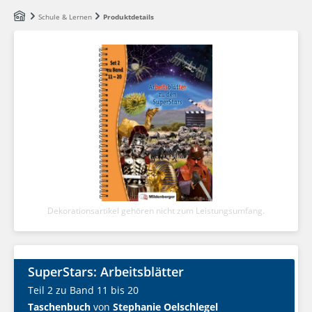
Zum Hauptinhalt springen
Schule & Lernen
Produktdetails
Dekorationsartikel gehören nicht zum Leistungsumfang.
SuperStars: Arbeitsblätter
Teil 2 zu Band 11 bis 20
Taschenbuch
von
Stephanie Oelschlegel