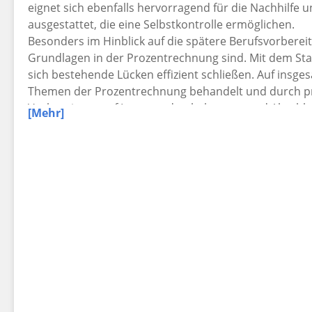
eignet sich ebenfalls hervorragend für die Nachhilfe u
ausgestattet, die eine Selbstkontrolle ermöglichen.
Besonders im Hinblick auf die spätere Berufsvorbereitun
Grundlagen in der Prozentrechnung sind. Mit dem St
sich bestehende Lücken effizient schließen. Auf insge
Themen der Prozentrechnung behandelt und durch pra
Vorbereitung auf Lernstandserhebungen und Abschl
[Mehr]
48 Seiten, mit Lösungen