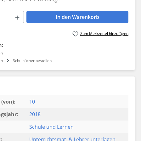
 Anzahl: Gib den gewünschten Wert ein 
In den Warenkorb
Zum Merkzettel hinzufügen
n:
en
en
Schulbücher bestellen
(von):
10
gsjahr:
2018
Schule und Lernen
:
Unterrichtsmat. & Lehrerunterlagen