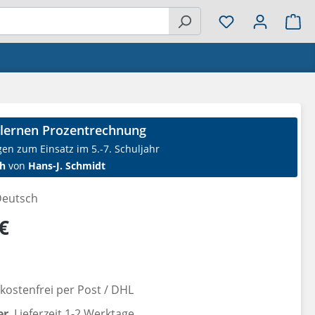
Wa
nlernen Prozentrechnung
gen zum Einsatz im 5.-7. Schuljahr
h
von
Hans-J. Schmidt
eutsch
reis:
€
ostenfrei per Post / DHL
er
, Lieferzeit 1-2 Werktage