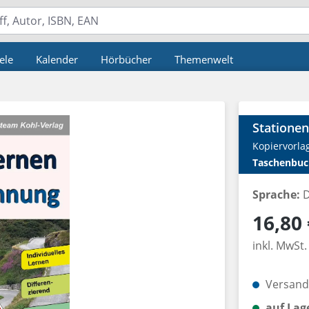
ele
Kalender
Hörbücher
Themenwelt
Statione
Kopiervorla
Taschenbuc
Sprache:
D
Regulärer P
16,80 
inkl. MwSt.
Versandk
auf Lag