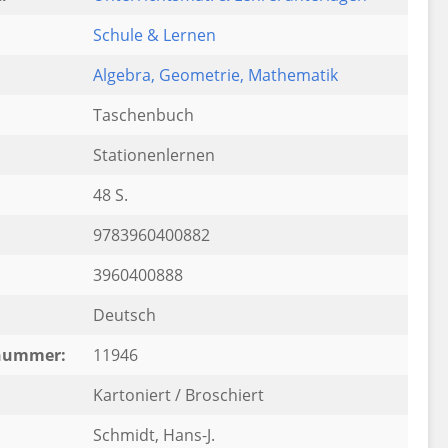
Schule & Lernen
Algebra
, Geometrie
, Mathematik
Taschenbuch
Stationenlernen
48 S.
9783960400882
3960400888
Deutsch
rnummer:
11946
Kartoniert / Broschiert
Schmidt, Hans-J.