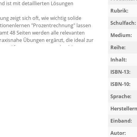
nd ist mit detaillierten Lösungen
Rubrik:
g zeigt sich oft, wie wichtig solide
Schulfach:
ationenlernen "Prozentrechnung" lassen
samt 48 Seiten werden alle relevanten
Medium:
xisnahe Übungen ergänzt, die ideal zur
ussprüfungen genutzt werden können.
Reihe:
Inhalt:
ISBN-13:
ISBN-10:
Sprache:
Herstelle
Einband:
Autor: