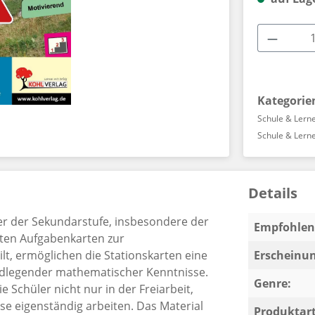
Produkt
Kategorie
Schule & Lern
Schule & Lern
Details
ler der Sekundarstufe, insbesondere der
Empfohlen 
erten Aufgabenkarten zur
ilt, ermöglichen die Stationskarten eine
Erscheinun
ndlegender mathematischer Kenntnisse.
Genre:
 Schüler nicht nur in der Freiarbeit,
e eigenständig arbeiten. Das Material
Produktart