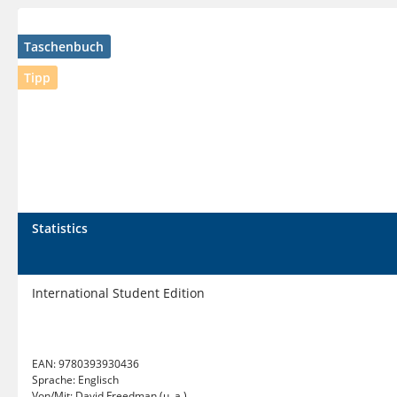
Taschenbuch
Tipp
Statistics
International Student Edition
EAN:
9780393930436
Sprache:
Englisch
Von/Mit:
David Freedman (u. a.)