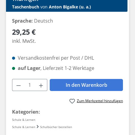
Taschenbuch
von
Anton Bigalke (u. a.)
Sprache:
Deutsch
Regulärer Preis:
29,25 €
inkl. MwSt.
Versandkostenfrei per Post / DHL
auf Lager
, Lieferzeit 1-2 Werktage
Produkt Anzahl: Gib den gewünschten W
In den Warenkorb
Zum Merkzettel hinzufügen
Kategorien:
Schule & Lernen
Schule & Lernen
Schulbücher bestellen