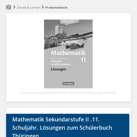
Zum Hauptinhalt springen
Schule & Lernen
Produktdetails
Dekorationsartikel gehören nicht zum Leistungsumfang.
Mathematik Sekundarstufe II .11.
Schuljahr. Lösungen zum Schülerbuch
Thüringen