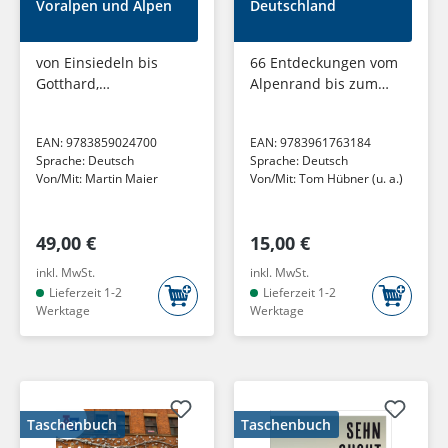
Voralpen und Alpen
Deutschland
von Einsiedeln bis
66 Entdeckungen vom
Gotthard,
Alpenrand bis zum
Skitourenführer
Ostseestrand
EAN:
9783859024700
EAN:
9783961763184
Sprache:
Deutsch
Sprache:
Deutsch
Von/Mit:
Martin Maier
Von/Mit:
Tom Hübner (u. a.)
49,00 €
15,00 €
inkl. MwSt.
inkl. MwSt.
Lieferzeit 1-2
Lieferzeit 1-2
Werktage
Werktage
Taschenbuch
Taschenbuch