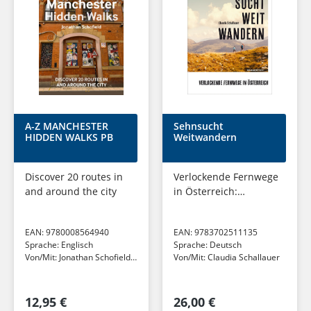
A-Z MANCHESTER
Sehnsucht
HIDDEN WALKS PB
Weitwandern
Discover 20 routes in
Verlockende Fernwege
and around the city
in Österreich:
Johannesweg,
Luchstrail, Lebensweg,
EAN:
9780008564940
EAN:
9783702511135
Hohe Tauern
Sprache:
Englisch
Sprache:
Deutsch
Panorama Trail. Mit
Von/Mit:
Jonathan Schofield
Von/Mit:
Claudia Schallauer
detaillierter...
(u. a.)
12,95 €
26,00 €