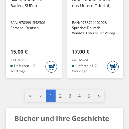
Baden, SUPen
das Untere Odertal,
die Uckermark und
die Feldberger
EAN:
9783991542506
EAN:
9783711102928
Seenlandschaft
Sprache:
Deutsch
Sprache:
Deutsch
1:50.000, 260 km,
Von/Mit:
Esterbauer Verlag
1:50.000,...
15,00 €
17,00 €
inkl. MwSt.
inkl. MwSt.
Lieferzeit 1-2
Lieferzeit 1-2
Werktage
Werktage
Seite
Seite
Seite
Seite
Seite
1
2
3
4
5
Bücher und Ihre Geschichte