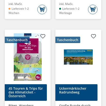
inkl. MwSt.
inkl. MwSt.
Lieferzeit 1-2
Lieferzeit 1-2
Wochen
Werktage
Taschenbuch
Taschenbuch
45 Touren & Trips für
Uckermärkischer
das Klimaticket -
Radrundweg
Österreich
Biken, Wandern,
Große Runde durch