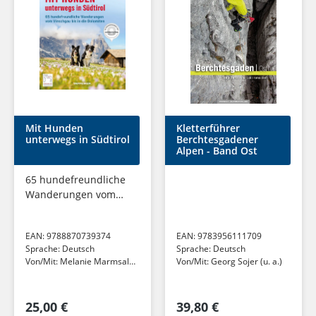
Mit Hunden
Kletterführer
unterwegs in Südtirol
Berchtesgadener
Alpen - Band Ost
65 hundefreundliche
Wanderungen vom
Vinschgau bis in die
Dolomiten
EAN:
9788870739374
EAN:
9783956111709
Sprache:
Deutsch
Sprache:
Deutsch
Von/Mit:
Melanie Marmsaler
Von/Mit:
Georg Sojer (u. a.)
(u. a.)
25,00 €
39,80 €