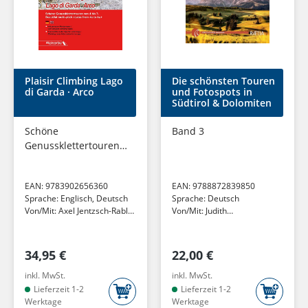
Plaisir Climbing Lago
Die schönsten Touren
di Garda · Arco
und Fotospots in
Südtirol & Dolomiten
Schöne
Band 3
Genussklettertouren
von 4 bis 7- / Beautiful
multi-pitch routes
EAN:
9783902656360
EAN:
9788872839850
from 4a to 6a+
Sprache:
Englisch, Deutsch
Sprache:
Deutsch
Von/Mit:
Axel Jentzsch-Rabl
Von/Mit:
Judith
(u. a.)
Niederwanger (u. a.)
34,95 €
22,00 €
inkl. MwSt.
inkl. MwSt.
Lieferzeit 1-2
Lieferzeit 1-2
Werktage
Werktage