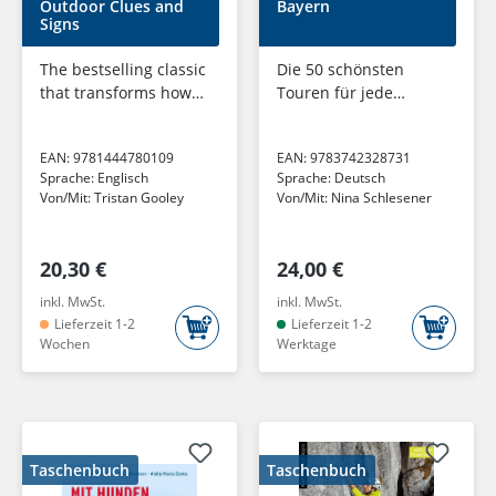
Outdoor Clues and
Bayern
Signs
The bestselling classic
Die 50 schönsten
that transforms how
Touren für jede
you see the world
Jahreszeit | Der
around you - a must-
Wanderführer zur BR-
EAN:
9781444780109
EAN:
9783742328731
read this summer for
Sendung 'Wir in
Sprache:
Englisch
Sprache:
Deutsch
all nature lovers
Bayern' | QR-Codes zu
Von/Mit:
Tristan Gooley
Von/Mit:
Nina Schlesener
jeder...
20,30 €
24,00 €
inkl. MwSt.
inkl. MwSt.
Lieferzeit 1-2
Lieferzeit 1-2
Wochen
Werktage
Taschenbuch
Taschenbuch