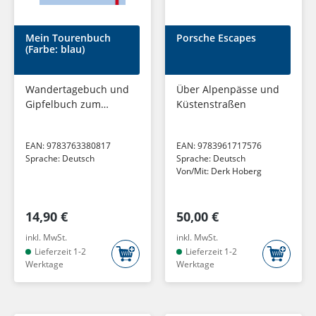
Mein Tourenbuch
Porsche Escapes
(Farbe: blau)
Wandertagebuch und
Über Alpenpässe und
Gipfelbuch zum
Küstenstraßen
Ausfüllen und
Gestalten - für alle
EAN:
9783763380817
EAN:
9783961717576
Outdoor-Sportarten
Sprache:
Deutsch
Sprache:
Deutsch
wie Wandern,
Von/Mit:
Derk Hoberg
Bergsteigen,...
14,90 €
50,00 €
inkl. MwSt.
inkl. MwSt.
Lieferzeit 1-2
Lieferzeit 1-2
Werktage
Werktage