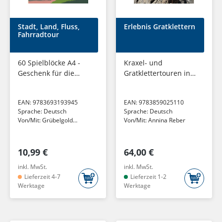
Stadt, Land, Fluss,
Erlebnis Gratklettern
Fahrradtour
60 Spielblöcke A4 -
Kraxel- und
Geschenk für die
Gratklettertouren in
Radtour - Quiz | Spiel
der Schweiz
für Fahrradfahrer
EAN:
9783693193945
EAN:
9783859025110
Sprache:
Deutsch
Sprache:
Deutsch
Von/Mit:
Grübelgold
Von/Mit:
Annina Reber
Rätselhefte
10,99 €
64,00 €
inkl. MwSt.
inkl. MwSt.
Lieferzeit 4-7
Lieferzeit 1-2
Werktage
Werktage