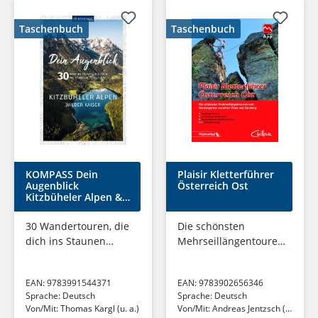
Taschenbuch
Taschenbuch
KOMPASS Dein
Plaisir Kletterführer
Augenblick
Österreich Ost
Kitzbüheler Alpen &
Wilder Kaiser
30 Wandertouren, die
Die schönsten
dich ins Staunen
Mehrseillängentouren
versetzen
und Klettergärten
zwischen Wien und
EAN:
9783991544371
EAN:
9783902656346
Salzburg
Sprache:
Deutsch
Sprache:
Deutsch
Von/Mit:
Thomas Kargl (u. a.)
Von/Mit:
Andreas Jentzsch (u.