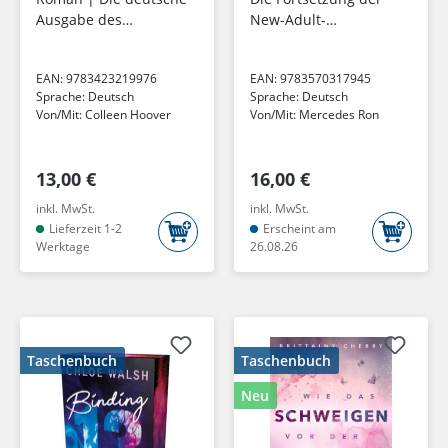
Ausgabe des
New-Adult-
Bestsellers 'Ugly Love'
Weltbestsellerreihe
und TikTok-Sensation
EAN:
9783423219976
EAN:
9783570317945
Sprache:
Deutsch
Sprache:
Deutsch
Von/Mit:
Colleen Hoover
Von/Mit:
Mercedes Ron
13,00 €
16,00 €
inkl. MwSt.
inkl. MwSt.
Lieferzeit 1-2
Erscheint am
Werktage
26.08.26
Taschenbuch
Taschenbuch
Neu