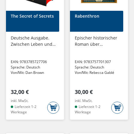
The Secret of Secrets
Rabenthron
Deutsche Ausgabe.
Epischer historischer
Zwischen Leben und
Roman über
Tod - Das letzte
Freundschaft, Loyalität
Geheimnis der
und Herrschaft
EAN:
9783785727706
EAN:
9783757701307
Menschheit. Thriller
Sprache:
Deutsch
Sprache:
Deutsch
Von/Mit:
Dan Brown
Von/Mit:
Rebecca Gablé
32,00 €
30,00 €
inkl. MwSt.
inkl. MwSt.
Lieferzeit 1-2
Lieferzeit 1-2
Werktage
Werktage