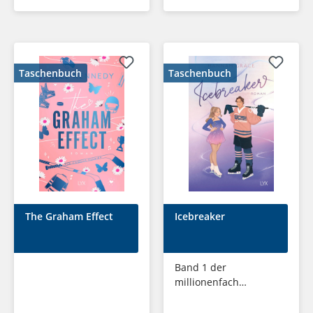
Taschenbuch
Taschenbuch
The Graham Effect
Icebreaker
Band 1 der
millionenfach
gelesenen MAPLE-
HILLS-Reihe