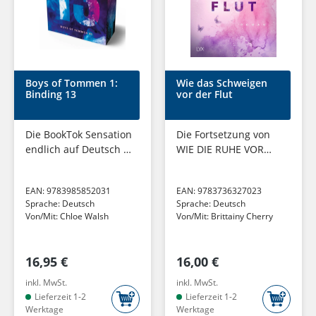
Boys of Tommen 1:
Wie das Schweigen
Binding 13
vor der Flut
Die BookTok Sensation
Die Fortsetzung von
endlich auf Deutsch -
WIE DIE RUHE VOR
farbiger Buchschnitt
DEM STURM, DEM Sad
in limitierter Auflage
Book auf Tiktok
EAN:
9783985852031
EAN:
9783736327023
Sprache:
Deutsch
Sprache:
Deutsch
Von/Mit:
Chloe Walsh
Von/Mit:
Brittainy Cherry
16,95 €
16,00 €
inkl. MwSt.
inkl. MwSt.
Lieferzeit 1-2
Lieferzeit 1-2
Werktage
Werktage