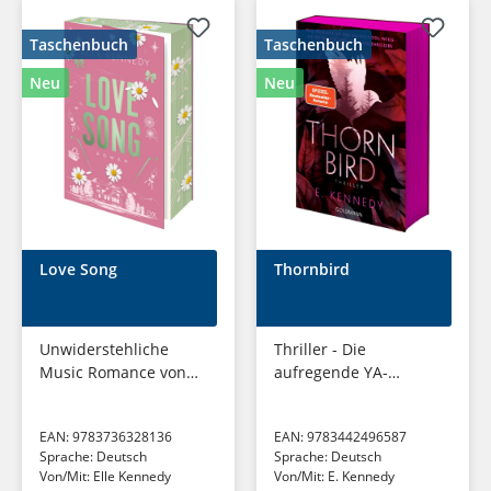
Taschenbuch
Taschenbuch
Neu
Neu
Love Song
Thornbird
Unwiderstehliche
Thriller - Die
Music Romance von
aufregende YA-
BOOKTOK-Star und
Thriller-Sensation von
OFF CAMPUS-Autorin
Elle Kennedy - Autorin
EAN:
9783736328136
EAN:
9783442496587
Elle Kennedy
der Off-Campus-Reihe
Sprache:
Deutsch
Sprache:
Deutsch
- mit limitiertem...
Von/Mit:
Elle Kennedy
Von/Mit:
E. Kennedy