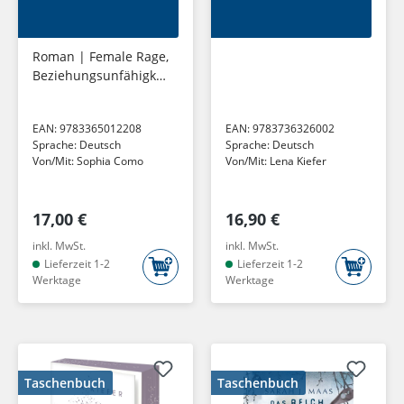
Roman | Female Rage,
Beziehungsunfähigkei
t und Selbstfindung in
der heutigen
EAN:
9783365012208
EAN:
9783736326002
Gesellschaft |
Sprache:
Deutsch
Sprache:
Deutsch
SPIEGEL-
Von/Mit:
Sophia Como
Von/Mit:
Lena Kiefer
Bestsellerautorin...
17,00 €
16,90 €
inkl. MwSt.
inkl. MwSt.
Lieferzeit 1-2
Lieferzeit 1-2
Werktage
Werktage
Taschenbuch
Taschenbuch