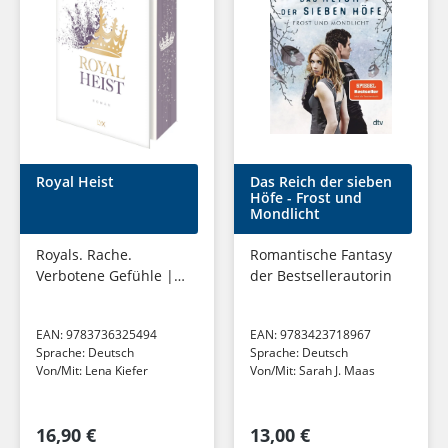
Royal Heist
Das Reich der sieben
Höfe - Frost und
Mondlicht
Royals. Rache.
Romantische Fantasy
Verbotene Gefühle |
der Bestsellerautorin
Der neue Roman der
Bestseller-Autorin von
EAN:
9783736325494
EAN:
9783423718967
WESTWELL und
Sprache:
Deutsch
Sprache:
Deutsch
COLDHART
Von/Mit:
Lena Kiefer
Von/Mit:
Sarah J. Maas
16,90 €
13,00 €