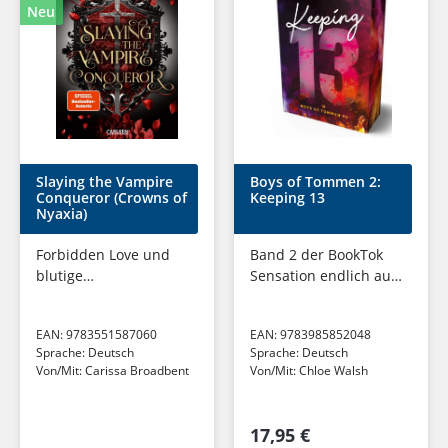
Neu
Slaying the Vampire
Boys of Tommen 2:
Conqueror (Crowns of
Keeping 13
Nyaxia)
Forbidden Love und
Band 2 der BookTok
blutige
Sensation endlich auf
Vampirromance: Eine
Deutsch - farbiger
blinde Assassinin und
Buchschnitt in
EAN:
9783551587060
EAN:
9783985852048
ein Auftrag, der sie an
limitierter Auflage
Sprache:
Deutsch
Sprache:
Deutsch
ihre Grenzen bringt.
Von/Mit:
Carissa Broadbent
Von/Mit:
Chloe Walsh
17,95 €