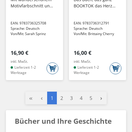
Motivfarbschnitt und
BOOKTOK das Herz
exklusivem Goodie in
gebrochen hat
der Erstausgabe
EAN:
9783736325708
EAN:
9783736312791
Sprache:
Deutsch
Sprache:
Deutsch
Von/Mit:
Sarah Sprinz
Von/Mit:
Brittainy Cherry
16,90 €
16,00 €
inkl. MwSt.
inkl. MwSt.
Lieferzeit 1-2
Lieferzeit 1-2
Werktage
Werktage
Seite
Seite
Seite
Seite
Seite
1
2
3
4
5
Bücher und Ihre Geschichte