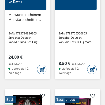
to Dawn
Mit wunderschönem
Motivfarbschnitt in
der Erstauflage
EAN:
9783736326903
EAN:
9783755506805
Sprache:
Deutsch
Sprache:
Deutsch
Von/Mit:
Nina Schilling
Von/Mit:
Tatsuki Fujimoto
24,00 €
8,50 €
inkl. MwSt.
inkl. MwSt.
Lieferzeit 1-2
Lieferzeit 1-2
Werktage
Werktage
Buch
Taschenbuch