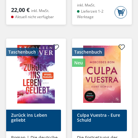
inkl. MwSt.
22,00 €
inkl. MwSt.
Lieferzeit 1-2
Aktuell nicht verfügbar
Werktage
Taschenbuch
Taschenbuch
Neu
Zurück ins Leben
Culpa Vuestra - Eure
geliebt
Schuld
Roman | Die deutsche
Die Fortsetzung der