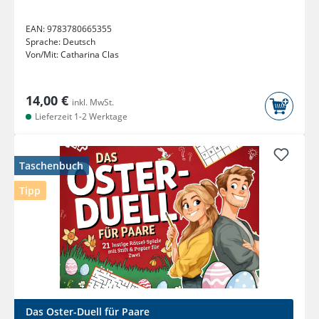
EAN:
9783780665355
Sprache:
Deutsch
Von/Mit:
Catharina Clas
14,00 €
inkl. MwSt.
Lieferzeit 1-2 Werktage
Taschenbuch
Tipp
Das Oster-Duell für Paare