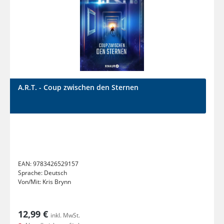
A.R.T. - Coup zwischen den Sternen
EAN:
9783426529157
Sprache:
Deutsch
Von/Mit:
Kris Brynn
12,99 €
inkl. MwSt.