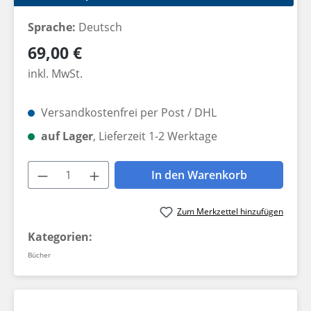
Sprache:
Deutsch
Regulärer Preis:
69,00 €
inkl. MwSt.
Versandkostenfrei per Post / DHL
auf Lager
, Lieferzeit 1-2 Werktage
Produkt Anzahl: Gib den gewünschten W
In den Warenkorb
Zum Merkzettel hinzufügen
Kategorien:
Bücher