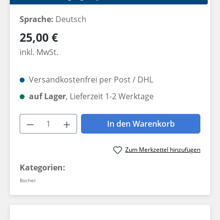
Sprache:
Deutsch
Regulärer Preis:
25,00 €
inkl. MwSt.
Versandkostenfrei per Post / DHL
auf Lager
, Lieferzeit 1-2 Werktage
Produkt Anzahl: Gib den gewünschten W
In den Warenkorb
Zum Merkzettel hinzufügen
Kategorien:
Bücher