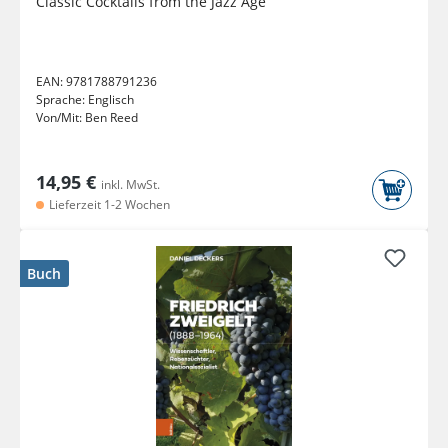
Classic Cocktails from the Jazz Age
EAN:
9781788791236
Sprache:
Englisch
Von/Mit:
Ben Reed
14,95 €
inkl. MwSt.
Lieferzeit 1-2 Wochen
Buch