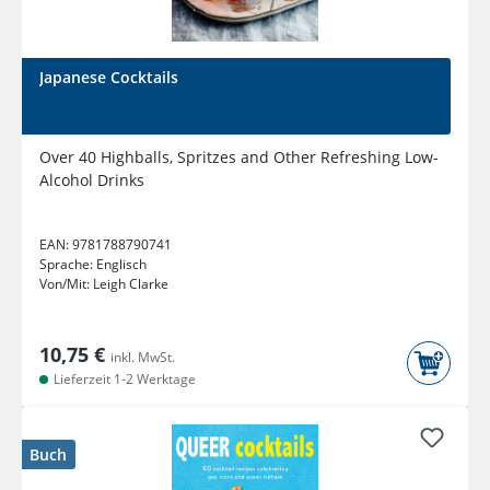
Japanese Cocktails
Over 40 Highballs, Spritzes and Other Refreshing Low-
Alcohol Drinks
EAN:
9781788790741
Sprache:
Englisch
Von/Mit:
Leigh Clarke
10,75 €
inkl. MwSt.
Lieferzeit 1-2 Werktage
Buch