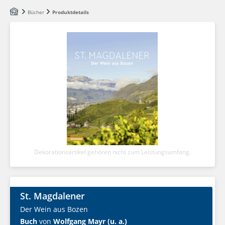
Zum Hauptinhalt springen
Bücher
Produktdetails
Dekorationsartikel gehören nicht zum Leistungsumfang.
St. Magdalener
Der Wein aus Bozen
Buch
von
Wolfgang Mayr (u. a.)