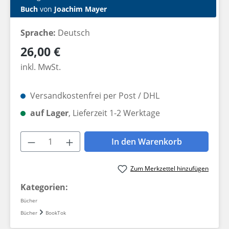
Buch
von
Joachim Mayer
Sprache:
Deutsch
Regulärer Preis:
26,00 €
inkl. MwSt.
Versandkostenfrei per Post / DHL
auf Lager
, Lieferzeit 1-2 Werktage
Produkt Anzahl: Gib den gewünschten W
In den Warenkorb
Zum Merkzettel hinzufügen
Kategorien:
Bücher
Bücher
BookTok