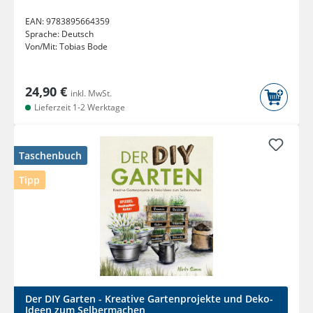
EAN:
9783895664359
Sprache:
Deutsch
Von/Mit:
Tobias Bode
24,90 €
inkl. MwSt.
Lieferzeit 1-2 Werktage
Taschenbuch
Tipp
Der DIY Garten - Kreative Gartenprojekte und Deko-
Ideen zum Selbermachen