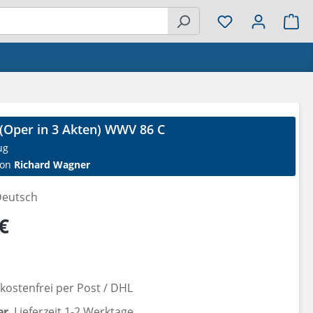
Wa
 (Oper in 3 Akten) WWV 86 C
ug
on
Richard Wagner
eutsch
reis:
€
ostenfrei per Post / DHL
er
, Lieferzeit 1-2 Werktage