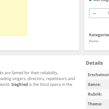
Produkt
Kategorie
Bücher
Details
 are famed for their reliability,
Erscheinun
leading singers, directors, repetiteurs and
world.
Siegfried
is the third opera in the
Genre:
Rubrik:
Thema: