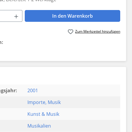
 Anzahl: Gib den gewünschten Wert ein 
In den Warenkorb
Zum Merkzettel hinzufügen
n:
gsjahr:
2001
Importe
, Musik
Kunst & Musik
Musikalien