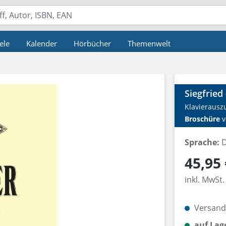
ele
Kalender
Hörbücher
Themenwelt
Siegfried
Klavierausz
Broschüre
v
Sprache:
D
Regulärer P
45,95 
inkl. MwSt.
Versandk
auf Lag