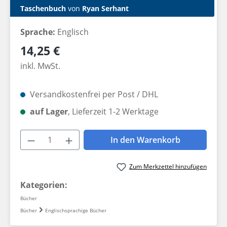
Taschenbuch
von
Ryan Serhant
Sprache:
Englisch
Regulärer Preis:
14,25 €
inkl. MwSt.
Versandkostenfrei per Post / DHL
auf Lager
, Lieferzeit 1-2 Werktage
Produkt Anzahl: Gib den gewünschten W
In den Warenkorb
Zum Merkzettel hinzufügen
Kategorien:
Bücher
Bücher
Englischsprachige Bücher