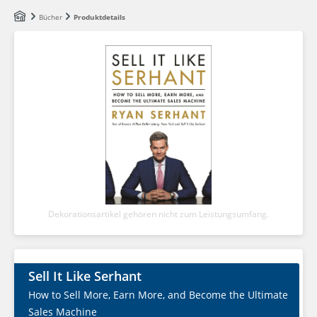
Zum Hauptinhalt springen
Bücher
Produktdetails
Dekorationsartikel gehören nicht zum Leistungsumfang.
Sell It Like Serhant
How to Sell More, Earn More, and Become the Ultimate
Sales Machine