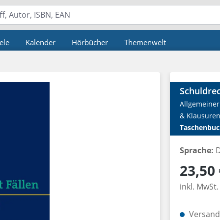
ele
Kalender
Hörbücher
Themenwelt
Schuldrec
Allgemeiner 
& Klausuren
Taschenbuc
Sprache:
D
Regulärer P
23,50 
inkl. MwSt.
Versandk