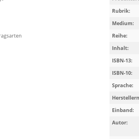
Rubrik:
Medium:
ragsarten
Reihe:
Inhalt:
ISBN-13:
ISBN-10:
e materiell-rechtlichen Fragestellungen
Sprache:
Herstelle
Einband:
hnen Schritt für Schritt den materiell-
rmulierte Musterlösungen.
Autor: