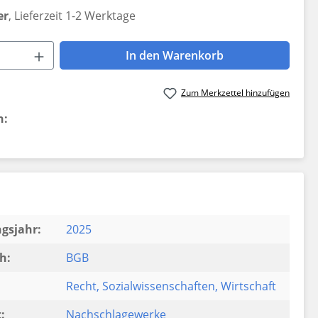
er
, Lieferzeit 1-2 Werktage
 Anzahl: Gib den gewünschten Wert ein 
In den Warenkorb
Zum Merkzettel hinzufügen
n:
gsjahr:
2025
h:
BGB
Recht
, Sozialwissenschaften
, Wirtschaft
:
Nachschlagewerke