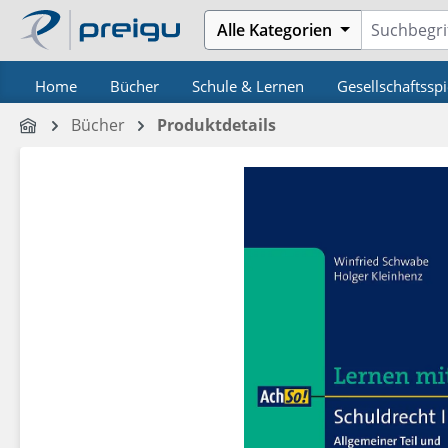
m Hauptinhalt springen
Zur Suche springen
Zur Hauptnavigation springen
Alle Kategorien
Home
Bücher
Schule & Lernen
Gesellschaftsspi
Bücher
Produktdetails