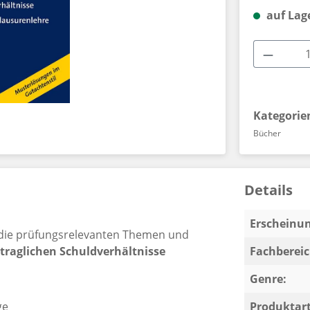
auf Lag
Produkt
Kategorie
Bücher
Details
Erscheinun
t die prüfungsrelevanten Themen und
rtraglichen Schuldverhältnisse
Fachbereic
Genre:
ge
Produktart