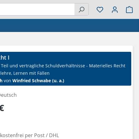
Wa
ht I
Teil und vertragliche Schuldverhältnisse - Materielles Recht
lehre, Lernen mit Fällen
h
von
Winfried Schwabe (u. a.)
eutsch
reis:
€
ostenfrei per Post / DHL