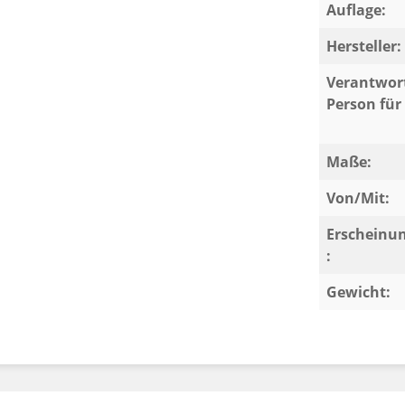
Auflage:
e Sie den gerade erlernten Stoff in der
Hersteller:
Verantwort
Person für 
enden
Maße:
Von/Mit:
ösen
Erscheinu
:
Gewicht:
erworbene Wissen vernünftig zu Papier zu
ausur oder Hausarbeit.