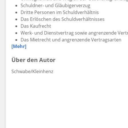
Schuldner- und Gläubigerverzug
Dritte Personen im Schuldverhältnis
Das Erlöschen des Schuldverhältnisses
Das Kaufrecht
Werk- und Dienstvertrag sowie angrenzende Vert
Das Mietrecht und angrenzende Vertragsarten
[Mehr]
Über den Autor
Fälle zum Schuldrecht AT
Sie lernen anhand von 28 Fällen die Strukturen und di
Schwabe/Kleinhenz
aus dem allgemeinen und vertraglichen Schuldrecht.
Schritt für Schritt zur Musterlösung
Umfassende Lösungsskizzen zum jeweiligen Fall zeigen I
rechtlichen Weg zum Ergebnis auf. Dann folgen ausfo