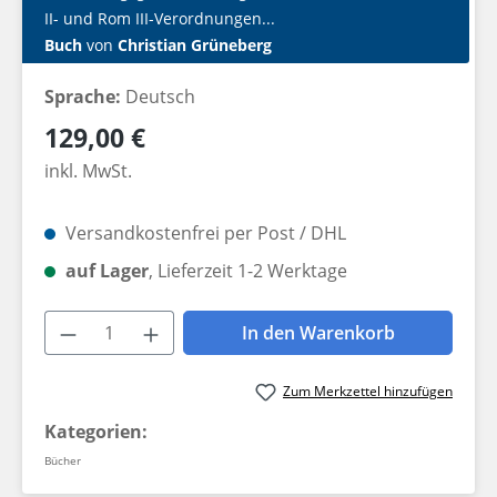
II- und Rom III-Verordnungen...
Buch
von
Christian Grüneberg
Sprache:
Deutsch
Regulärer Preis:
129,00 €
inkl. MwSt.
Versandkostenfrei per Post / DHL
auf Lager
, Lieferzeit 1-2 Werktage
Produkt Anzahl: Gib den gewünschten W
In den Warenkorb
Zum Merkzettel hinzufügen
Kategorien:
Bücher