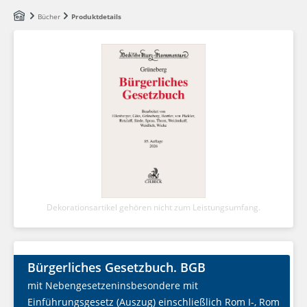
Zum Hauptinhalt springen
Bücher
Produktdetails
Dekorationsartikel gehören nicht zum Leistungsumfang.
Bürgerliches Gesetzbuch. BGB
mit Nebengesetzeninsbesondere mit
Einführungsgesetz (Auszug) einschließlich Rom I-, Rom