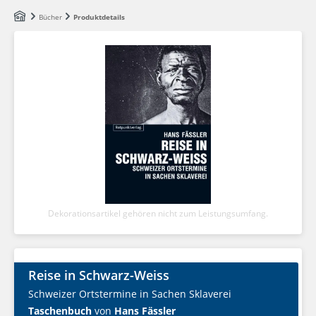
Zum Hauptinhalt springen
Bücher
Produktdetails
Dekorationsartikel gehören nicht zum Leistungsumfang.
Reise in Schwarz-Weiss
Schweizer Ortstermine in Sachen Sklaverei
Taschenbuch
von
Hans Fässler