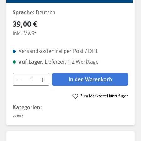
Sprache:
Deutsch
Regulärer Preis:
39,00 €
inkl. MwSt.
Versandkostenfrei per Post / DHL
auf Lager
, Lieferzeit 1-2 Werktage
Produkt Anzahl: Gib den gewünschten W
In den Warenkorb
Zum Merkzettel hinzufügen
Kategorien:
Bücher