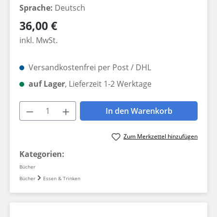
Sprache:
Deutsch
Regulärer Preis:
36,00 €
inkl. MwSt.
Versandkostenfrei per Post / DHL
auf Lager
, Lieferzeit 1-2 Werktage
Produkt Anzahl: Gib den gewünschten W
In den Warenkorb
Zum Merkzettel hinzufügen
Kategorien:
Bücher
Bücher
Essen & Trinken