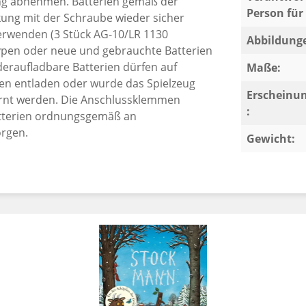
ng abnehmen. Batterien gemäß der
bare Geschenkidee für alle Eltern, die
Person für 
ckung mit der Schraube wieder sicher
em außergewöhnlichen Kinderbuch mit
erwenden (3 Stück AG-10/LR 1130
ken integriert sind, ist kein Download
Abbildung
ypen oder neue und gebrauchte Batterien
. Weniger Stress und Streit, mehr Freude
eraufladbare Batterien dürfen auf
Maße:
rien entladen oder wurde das Spielzeug
Erscheinu
fernt werden. Die Anschlussklemmen
nfach als liebevolle Überraschung -
:
atterien ordnungsgemäß an
nderaugen.
rgen.
Gewicht: