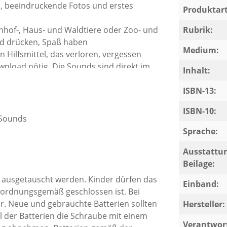
n, beeindruckende Fotos und erstes
Produktart
hof-, Haus- und Waldtiere oder Zoo- und
Rubrik:
ild drücken, Spaß haben
Medium:
n Hilfsmittel, das verloren, vergessen
nload nötig. Die Sounds sind direkt im
Inhalt:
robustes Design und wechselbare
ISBN-13:
ISBN-10:
hbuch mit realistischen Tierfotos und 50
 Sounds
ine Leser!
Sprache:
Ausstattun
ten können Kinder Tiere aus
Beilage:
 Bauernhof über den Wald, Haus- und
ausgetauscht werden. Kinder dürfen das
utton wird die Themenseite aktiviert,
Einband:
t ordnungsgemäß geschlossen ist. Bei
nd schon ertönt das passende Geräusch!
r. Neue und gebrauchte Batterien sollten
Hersteller:
 der Batterien die Schraube mit einem
Verantwort