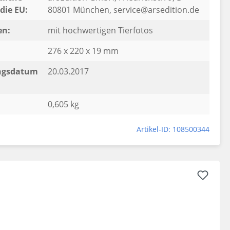
die EU:
80801 München, service@arsedition.de
en:
mit hochwertigen Tierfotos
276 x 220 x 19 mm
ngsdatum
20.03.2017
0,605 kg
Artikel-ID: 108500344