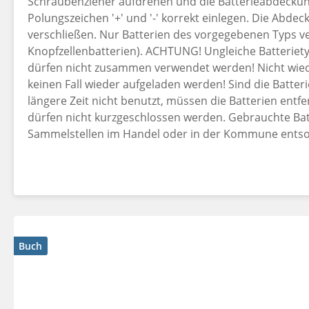
Schraubenzieher aufdrehen und die Batterieabdecku
"Das große Buch der Tiergeräusche"
ist eine wunder
Polungszeichen '+' und '-' korrekt einlegen. Die Abde
nach hochwertigen Lernspielen ab 2 Jahren oder ein
verschließen. Nur Batterien des vorgegebenen Typs v
Geräuschen suchen. Da alle Sounds bereits im Buchrüc
Knopfzellenbatterien). ACHTUNG! Ungleiche Batteriet
oder der Erwerb eines zusätzlichen Hilfsmittels nötig
dürfen nicht zusammen verwendet werden! Nicht wied
am Entdecken!
keinen Fall wieder aufgeladen werden! Sind die Batte
längere Zeit nicht benutzt, müssen die Batterien ent
Ob zum Geburtstag, zu Ostern, zu Weihnachten oder ei
dürfen nicht kurzgeschlossen werden. Gebrauchte B
dieses Soundbuch sorgt garantiert für leuchtende Ki
Sammelstellen im Handel oder in der Kommune entso
Buch