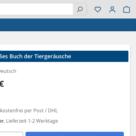
Wa
ßes Buch der Tiergeräusche
eutsch
reis:
€
ostenfrei per Post / DHL
er
, Lieferzeit 1-2 Werktage