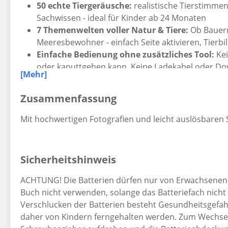
50 echte Tiergeräusche:
realistische Tierstimme
Sachwissen - ideal für Kinder ab 24 Monaten
7 Themenwelten voller Natur & Tiere:
Ob Bauern
Meeresbewohner - einfach Seite aktivieren, Tierb
Einfache Bedienung ohne zusätzliches Tool:
Kei
oder kaputtgehen kann. Keine Ladekabel oder Dow
[Mehr]
Buch integriert und sofort einsatzbereit
Elternfreundlich & langlebig:
Ein-/Ausschalter, 
Zusammenfassung
Batterien
Perfekte Geschenkidee:
Ein hochwertiges Mitmac
Mit hochwertigen Fotografien und leicht auslösbaren
Geräuschen - bereits über 300.000 begeisterte kle
So geht's:
Auf sieben abwechslungsreichen Themensei
Sicherheitshinweis
unterschiedlichen Lebensräumen kennenlernen - vom
ACHTUNG! Die Batterien dürfen nur von Erwachsenen 
Zootiere bis hin zu Meeresbewohnern. Mit dem roten B
Buch nicht verwenden, solange das Batteriefach nich
anschließend auf das jeweilige Tierbild gedrückt - u
Verschlucken der Batterien besteht Gesundheitsgefah
Ganz ohne Zubehör. Alles steckt im Buch.
daher von Kindern ferngehalten werden. Zum Wechsel