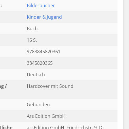
:
Bilderbücher
Kinder & Jugend
Buch
16 S.
9783845820361
3845820365
Deutsch
g /
Hardcover mit Sound
Gebunden
Ars Edition GmbH
liche
arsEdition GmbH, Friedrichstr. 9, D-