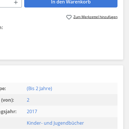
 Anzahl: Gib den gewünschten Wert ein 
In den Warenkorb
Zum Merkzettel hinzufügen
n:
pe:
(Bis 2 Jahre)
(von):
2
gsjahr:
2017
Kinder- und Jugendbücher