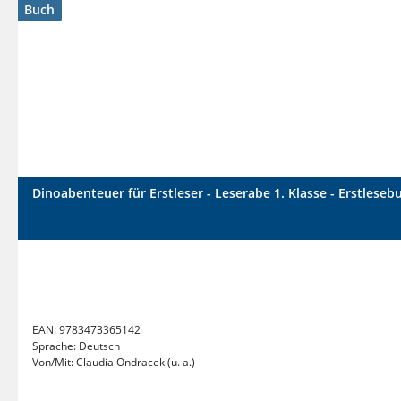
Buch
Dinoabenteuer für Erstleser - Leserabe 1. Klasse - Erstleseb
EAN:
9783473365142
Sprache:
Deutsch
Von/Mit:
Claudia Ondracek (u. a.)