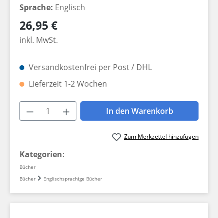
Sprache:
Englisch
Regulärer Preis:
26,95 €
inkl. MwSt.
Versandkostenfrei per Post / DHL
Lieferzeit 1-2 Wochen
Produkt Anzahl: Gib den gewünschten W
In den Warenkorb
Zum Merkzettel hinzufügen
Kategorien:
Bücher
Bücher
Englischsprachige Bücher