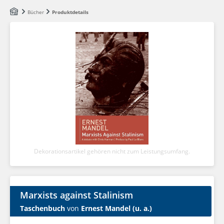
Zum Hauptinhalt springen
Bücher
Produktdetails
Dekorationsartikel gehören nicht zum Leistungsumfang.
Marxists against Stalinism
Taschenbuch
von
Ernest Mandel (u. a.)