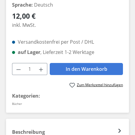
Sprache:
Deutsch
Regulärer Preis:
12,00 €
inkl. MwSt.
Versandkostenfrei per Post / DHL
auf Lager
, Lieferzeit 1-2 Werktage
Produkt Anzahl: Gib den gewünschten W
In den Warenkorb
Zum Merkzettel hinzufügen
Kategorien:
Bücher
Beschreibung