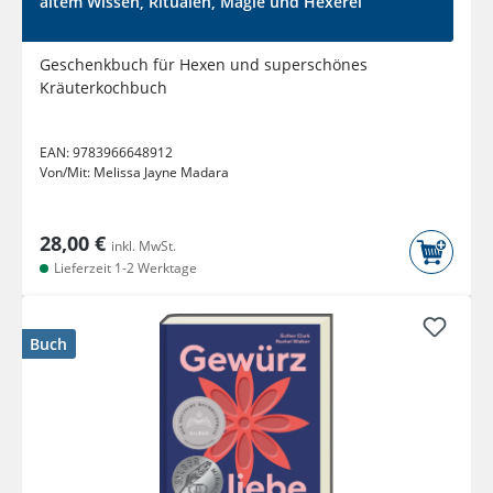
altem Wissen, Ritualen, Magie und Hexerei
Geschenkbuch für Hexen und superschönes
Kräuterkochbuch
EAN:
9783966648912
Von/Mit:
Melissa Jayne Madara
28,00 €
inkl. MwSt.
Lieferzeit 1-2 Werktage
Buch