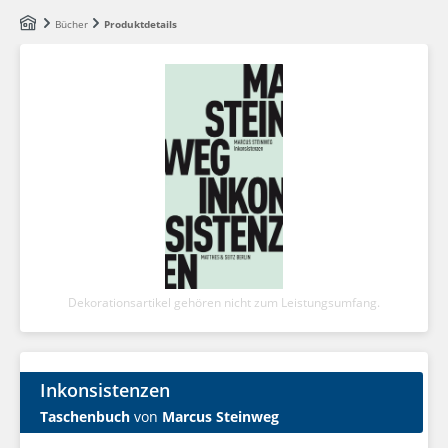
Zum Hauptinhalt springen
Bücher
Produktdetails
Dekorationsartikel gehören nicht zum Leistungsumfang.
Inkonsistenzen
Taschenbuch
von
Marcus Steinweg