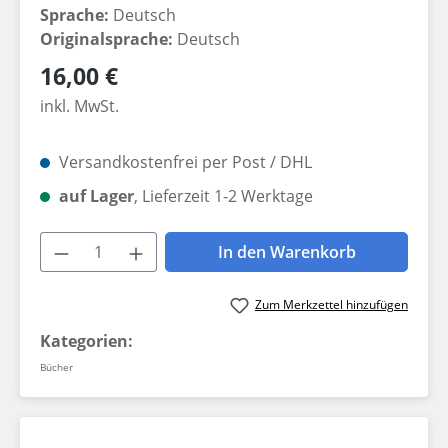
Sprache:
Deutsch
Originalsprache:
Deutsch
Regulärer Preis:
16,00 €
inkl. MwSt.
Versandkostenfrei per Post / DHL
auf Lager
, Lieferzeit 1-2 Werktage
Produkt Anzahl: Gib den gewünschten W
In den Warenkorb
Zum Merkzettel hinzufügen
Kategorien:
Bücher