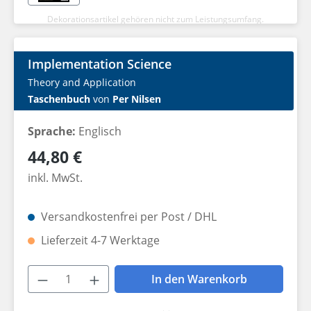
Dekorationsartikel gehören nicht zum Leistungsumfang.
Implementation Science
Theory and Application
Taschenbuch
von
Per Nilsen
Sprache:
Englisch
Regulärer Preis:
44,80 €
inkl. MwSt.
Versandkostenfrei per Post / DHL
Lieferzeit 4-7 Werktage
Produkt Anzahl: Gib den gewünschten W
In den Warenkorb