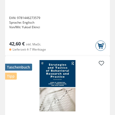
EAN:
9781446273579
Sprache:
Englisch
Von/Mit:
Yuksel Ekinci
42,60 €
inkl. MwSt.
Lieferzeit 4-7 Werktage
Taschenbuch
Tipp