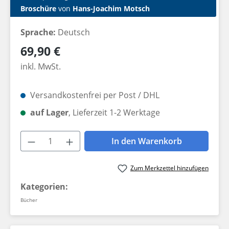
Broschüre
von
Hans-Joachim Motsch
Sprache:
Deutsch
Regulärer Preis:
69,90 €
inkl. MwSt.
Versandkostenfrei per Post / DHL
auf Lager
, Lieferzeit 1-2 Werktage
Produkt Anzahl: Gib den gewünschten W
In den Warenkorb
Zum Merkzettel hinzufügen
Kategorien:
Bücher