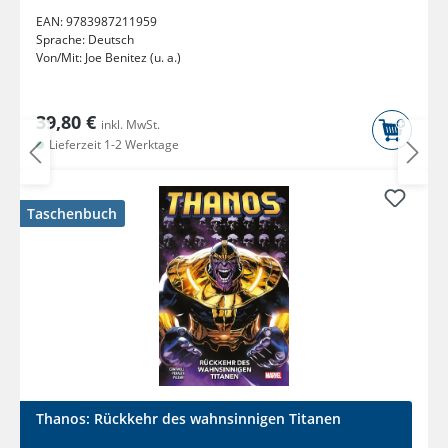
EAN:
9783987211959
Sprache:
Deutsch
Von/Mit:
Joe Benitez (u. a.)
39,80 €
inkl. MwSt.
Lieferzeit 1-2 Werktage
Taschenbuch
Thanos: Rückkehr des wahnsinnigen Titanen