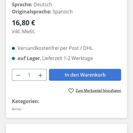
Sprache:
Deutsch
Originalsprache:
Spanisch
Regulärer Preis:
16,80 €
inkl. MwSt.
Versandkostenfrei per Post / DHL
auf Lager
, Lieferzeit 1-2 Werktage
Produkt Anzahl: Gib den gewünschten W
In den Warenkorb
Zum Merkzettel hinzufügen
Kategorien:
Bücher