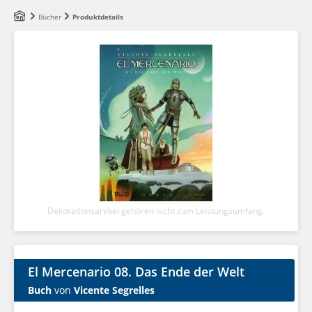
Zum Hauptinhalt springen
Bücher
Produktdetails
Dekorationsartikel gehören nicht zum Leistungsumfang.
El Mercenario 08. Das Ende der Welt
Buch
von
Vicente Segrelles