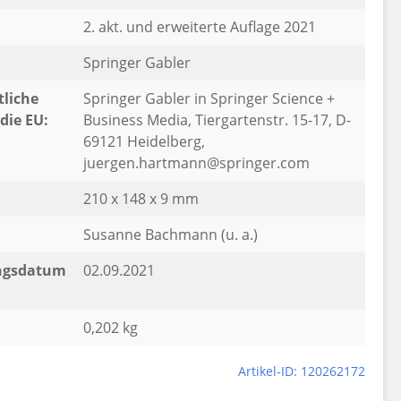
2. akt. und erweiterte Auflage 2021
Springer Gabler
liche
Springer Gabler in Springer Science +
die EU:
Business Media, Tiergartenstr. 15-17, D-
69121 Heidelberg,
juergen.hartmann@springer.com
210 x 148 x 9 mm
Susanne Bachmann (u. a.)
ngsdatum
02.09.2021
0,202 kg
Artikel-ID: 120262172