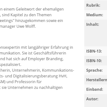
Rubrik:
ben einem Geleitwort der ehemaligen
 sind Kapitel zu den Themen
Medium:
 Meetings" hinzugekommen sowie ein
Inhalt:
nmanager Uwe Wolff.
sexpertin mit langjähriger Erfahrung in
ISBN-13:
nikation. Sie ist Geschäftsführerin
nd hat sich auf Employer Branding,
ISBN-10:
zialisiert.
rscherin, Unternehmerin, Kommunikations-
Sprache:
fts- und Digitalisierungsberatung HvH,
Herstelle
ISM) und Professorin für
 sie Unternehmen zu nachhaltigen
Einband:
Autor: