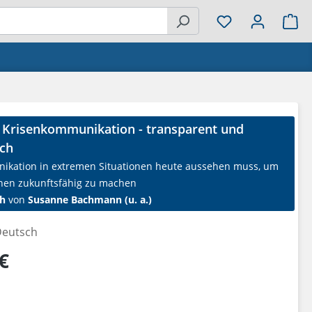
Wa
e Krisenkommunikation - transparent und
sch
kation in extremen Situationen heute aussehen muss, um
nen zukunftsfähig zu machen
h
von
Susanne Bachmann (u. a.)
eutsch
reis:
€