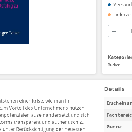
Versandk
Lieferze
Produkt
Kategorie
Bücher
Details
tstehen einer Krise, wie man ihr
Erscheinun
 zum Vorteil des Unternehmens nutzen
senpotenzialen auseinandersetzt und sich
Fachbereic
tstorms transparent und authentisch zu
Genre:
ks unter Berücksichtigung der neuesten