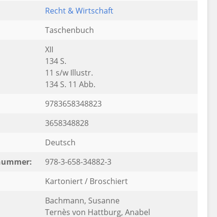
Recht & Wirtschaft
Taschenbuch
XII
134 S.
11 s/w Illustr.
134 S. 11 Abb.
9783658348823
3658348828
Deutsch
rnummer:
978-3-658-34882-3
Kartoniert / Broschiert
Bachmann, Susanne
Ternès von Hattburg, Anabel