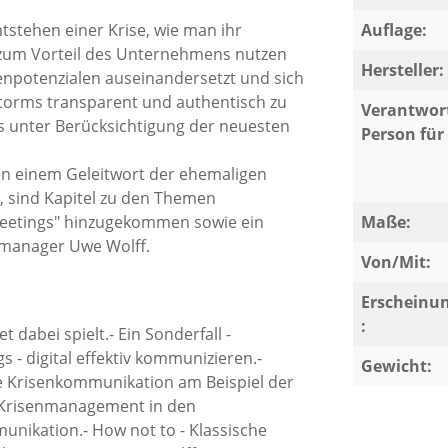
tstehen einer Krise, wie man ihr
Auflage:
 zum Vorteil des Unternehmens nutzen
Hersteller:
senpotenzialen auseinandersetzt und sich
tstorms transparent und authentisch zu
Verantwort
ks unter Berücksichtigung der neuesten
Person für 
ben einem Geleitwort der ehemaligen
 sind Kapitel zu den Themen
 Meetings" hinzugekommen sowie ein
Maße:
nmanager Uwe Wolff.
Von/Mit:
Erscheinu
:
 dabei spielt.- Ein Sonderfall -
 - digital effektiv kommunizieren.-
Gewicht:
die Krisenkommunikation am Beispiel der
- Krisenmanagement in den
nikation.- How not to - Klassische