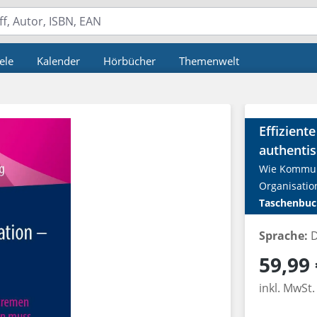
ele
Kalender
Hörbücher
Themenwelt
Effizient
authenti
Wie Kommuni
Organisatio
Taschenbuc
Sprache:
D
Regulärer P
59,99 
inkl. MwSt.