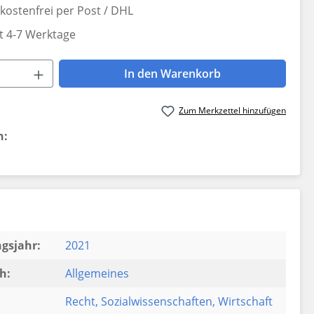
ostenfrei per Post / DHL
it 4-7 Werktage
 Anzahl: Gib den gewünschten Wert ein 
In den Warenkorb
Zum Merkzettel hinzufügen
n:
gsjahr:
2021
h:
Allgemeines
Recht
, Sozialwissenschaften
, Wirtschaft