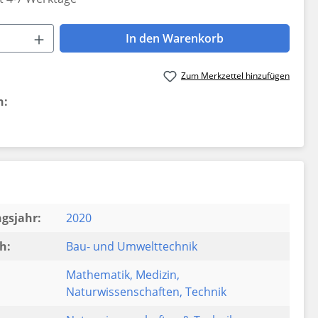
 Anzahl: Gib den gewünschten Wert ein 
In den Warenkorb
Zum Merkzettel hinzufügen
n:
gsjahr:
2020
h:
Bau- und Umwelttechnik
Mathematik
, Medizin
,
Naturwissenschaften
, Technik