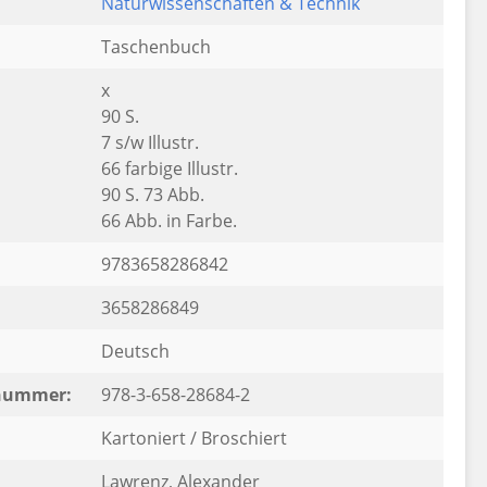
Naturwissenschaften & Technik
Taschenbuch
x
90 S.
7 s/w Illustr.
66 farbige Illustr.
90 S. 73 Abb.
66 Abb. in Farbe.
9783658286842
3658286849
Deutsch
rnummer:
978-3-658-28684-2
Kartoniert / Broschiert
Lawrenz, Alexander