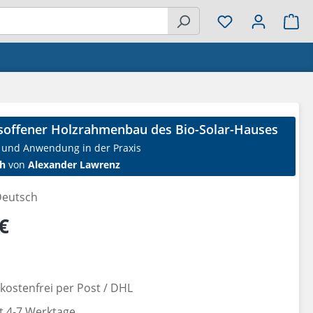
Wa
nsoffener Holzrahmenbau des Bio-Solar-Hauses
 und Anwendung in der Praxis
h
von
Alexander Lawrenz
eutsch
reis:
€
ostenfrei per Post / DHL
it 4-7 Werktage