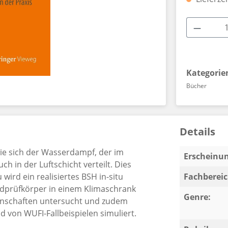
Produkt
Kategorie
Bücher
Details
wie sich der Wasserdampf, der im
Erscheinun
h in der Luftschicht verteilt. Dies
wird ein realisiertes BSH in-situ
Fachbereic
ndprüfkörper in einem Klimaschrank
Genre:
genschaften untersucht und zudem
 von WUFI-Fallbeispielen simuliert.