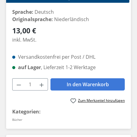
Sprache:
Deutsch
Originalsprache:
Niederländisch
Regulärer Preis:
13,00 €
inkl. MwSt.
Versandkostenfrei per Post / DHL
auf Lager
, Lieferzeit 1-2 Werktage
Produkt Anzahl: Gib den gewünschten W
In den Warenkorb
Zum Merkzettel hinzufügen
Kategorien:
Bücher