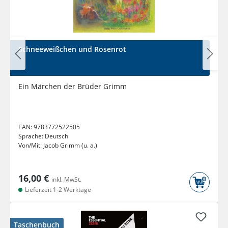
Schneeweißchen und Rosenrot
Ein Märchen der Brüder Grimm
EAN:
9783772522505
Sprache:
Deutsch
Von/Mit:
Jacob Grimm (u. a.)
16,00 €
inkl. MwSt.
Lieferzeit 1-2 Werktage
Taschenbuch