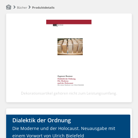
Zum Hauptinhalt springen
Bücher
Produktdetails
Dekorationsartikel gehören nicht zum Leistungsumfang.
Dialektik der Ordnung
Die Moderne und der Holocaust. Neuausgabe mit
einem Vorwort von Ulrich Bielefeld