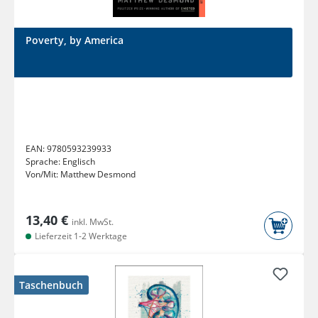
Poverty, by America
EAN:
9780593239933
Sprache:
Englisch
Von/Mit:
Matthew Desmond
13,40 €
inkl. MwSt.
Lieferzeit 1-2 Werktage
Taschenbuch