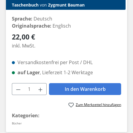
Taschenbuch
von
Zygmunt Bauman
Sprache:
Deutsch
Originalsprache:
Englisch
Regulärer Preis:
22,00 €
inkl. MwSt.
Versandkostenfrei per Post / DHL
auf Lager
, Lieferzeit 1-2 Werktage
Produkt Anzahl: Gib den gewünschten W
In den Warenkorb
Zum Merkzettel hinzufügen
Kategorien:
Bücher