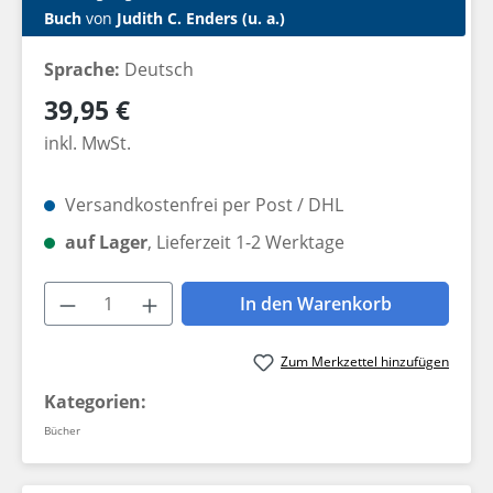
Buch
von
Judith C. Enders (u. a.)
Sprache:
Deutsch
Regulärer Preis:
39,95 €
inkl. MwSt.
Versandkostenfrei per Post / DHL
auf Lager
, Lieferzeit 1-2 Werktage
Produkt Anzahl: Gib den gewünschten W
In den Warenkorb
Zum Merkzettel hinzufügen
Kategorien:
Bücher