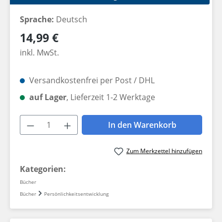
Sprache:
Deutsch
Regulärer Preis:
14,99 €
inkl. MwSt.
Versandkostenfrei per Post / DHL
auf Lager
, Lieferzeit 1-2 Werktage
Produkt Anzahl: Gib den gewünschten W
In den Warenkorb
Zum Merkzettel hinzufügen
Kategorien:
Bücher
Bücher
Persönlichkeitsentwicklung