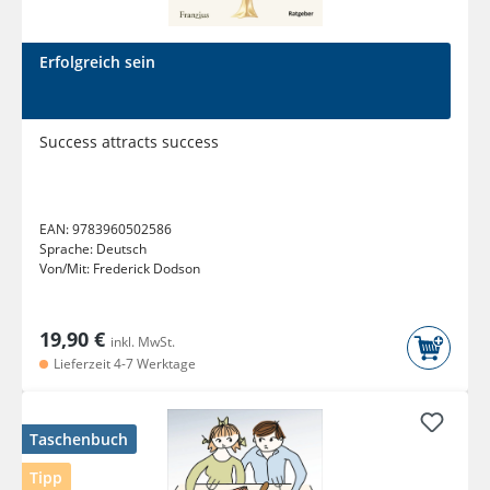
Erfolgreich sein
Success attracts success
EAN:
9783960502586
Sprache:
Deutsch
Von/Mit:
Frederick Dodson
19,90 €
inkl. MwSt.
Lieferzeit 4-7 Werktage
Taschenbuch
Tipp