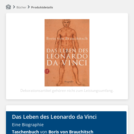
Zum Hauptinhalt springen
Bücher
Produktdetails
Dekorationsartikel gehören nicht zum Leistungsumfang.
Das Leben des Leonardo da Vinci
Eine Biographie
Taschenbuch
von
Boris von Brauchitsch