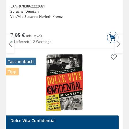
EAN:
9783862222681
Sprache:
Deutsch
Von/Mit:
Susanne Herleth-Krentz
7,95 €
inkl. MwSt.
Lieferzeit 1-2 Werktage
Taschenbuch
Tipp
Dolce Vita Confidential