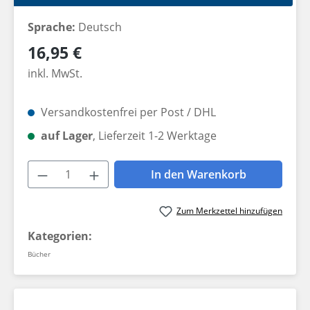
Sprache:
Deutsch
Regulärer Preis:
16,95 €
inkl. MwSt.
Versandkostenfrei per Post / DHL
auf Lager
, Lieferzeit 1-2 Werktage
Produkt Anzahl: Gib den gewünschten W
In den Warenkorb
Zum Merkzettel hinzufügen
Kategorien:
Bücher