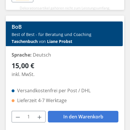
Dekorationsartikel gehören nicht zum Leistungsumfang.
BoB
Best of Best - für Beratung und Coaching
Taschenbuch
von
Liane Probst
Sprache:
Deutsch
Regulärer Preis:
15,00 €
inkl. MwSt.
Versandkostenfrei per Post / DHL
Lieferzeit 4-7 Werktage
Produkt Anzahl: Gib den gewünschten W
In den Warenkorb