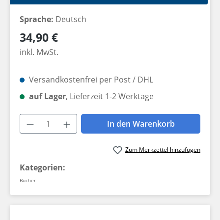
Sprache:
Deutsch
Regulärer Preis:
34,90 €
inkl. MwSt.
Versandkostenfrei per Post / DHL
auf Lager
, Lieferzeit 1-2 Werktage
Produkt Anzahl: Gib den gewünschten W
In den Warenkorb
Zum Merkzettel hinzufügen
Kategorien:
Bücher