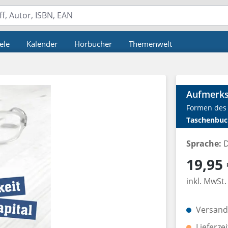
ele
Kalender
Hörbücher
Themenwelt
Aufmerks
Formen des 
Taschenbuc
Sprache:
D
Regulärer P
19,95 
inkl. MwSt.
Versandk
Lieferze