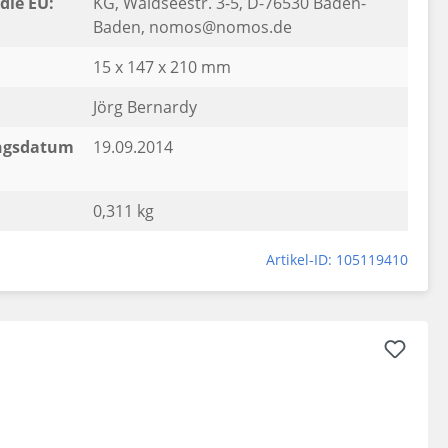
die EU:
KG, Waldseestr. 3-5, D-76530 Baden-
Baden, nomos@nomos.de
15 x 147 x 210 mm
Jörg Bernardy
ngsdatum
19.09.2014
0,311 kg
Artikel-ID: 105119410