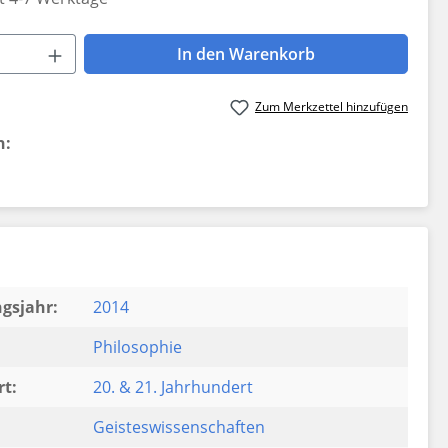
 Anzahl: Gib den gewünschten Wert ein 
In den Warenkorb
Zum Merkzettel hinzufügen
n:
gsjahr:
2014
Philosophie
t:
20. & 21. Jahrhundert
Geisteswissenschaften