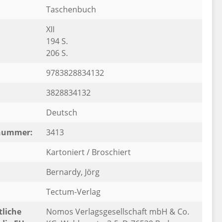
Taschenbuch
XII
194 S.
206 S.
9783828834132
3828834132
Deutsch
rnummer:
3413
Kartoniert / Broschiert
Bernardy, Jörg
Tectum-Verlag
liche
Nomos Verlagsgesellschaft mbH & Co.