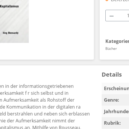
Produkt
Kategorie
Bücher
Details
en in der informationsgetriebenen
Erscheinun
rksamkeit f r sich selbst und in
 Aufmerksamkeit als Rohstoff der
Genre:
e Kommunikation in der digitalen ra
Jahrhunder
eld berstrahlen und neben sich erblassen
nomie der Aufmerksamkeit nimmt der
Rubrik:
talismus an. Mithilfe von Rousseau,