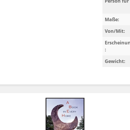
Person für 
Maße:
Von/Mit:
Erscheinu
:
Gewicht: