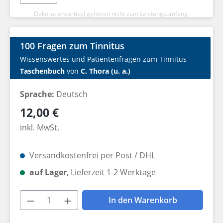
Dekorationsartikel gehören nicht zum Leistungsumfang.
100 Fragen zum Tinnitus
Wissenswertes und Patientenfragen zum Tinnitus
Taschenbuch
von
C. Thora (u. a.)
Sprache:
Deutsch
Regulärer Preis:
12,00 €
inkl. MwSt.
Versandkostenfrei per Post / DHL
auf Lager
, Lieferzeit 1-2 Werktage
Produkt Anzahl: Gib den gewünschten W
In den Warenkorb