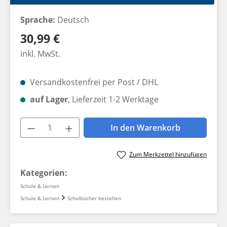
Sprache:
Deutsch
Regulärer Preis:
30,99 €
inkl. MwSt.
Versandkostenfrei per Post / DHL
auf Lager
, Lieferzeit 1-2 Werktage
Produkt Anzahl: Gib den gewünschten W
In den Warenkorb
Zum Merkzettel hinzufügen
Kategorien:
Schule & Lernen
Schule & Lernen
Schulbücher bestellen