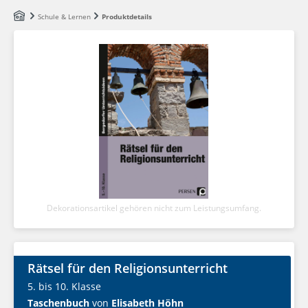
Zum Hauptinhalt springen
Schule & Lernen
Produktdetails
Dekorationsartikel gehören nicht zum Leistungsumfang.
Rätsel für den Religionsunterricht
5. bis 10. Klasse
Taschenbuch
von
Elisabeth Höhn