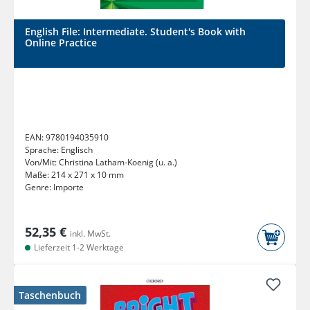
English File: Intermediate. Student's Book with
Online Practice
EAN:
9780194035910
Sprache:
Englisch
Von/Mit:
Christina Latham-Koenig (u. a.)
Maße:
214 x 271 x 10 mm
Genre:
Importe
52,35 €
inkl. MwSt.
Lieferzeit 1-2 Werktage
Taschenbuch