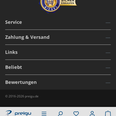
Service
Zahlung & Versand
Links
Beliebt
Bewertungen
© 2016-2026 preigu.de
Wa