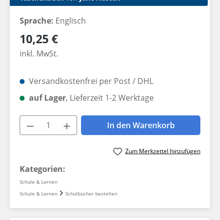
Sprache:
Englisch
Regulärer Preis:
10,25 €
inkl. MwSt.
Versandkostenfrei per Post / DHL
auf Lager
, Lieferzeit 1-2 Werktage
Produkt Anzahl: Gib den gewünschten W
In den Warenkorb
Zum Merkzettel hinzufügen
Kategorien:
Schule & Lernen
Schule & Lernen
Schulbücher bestellen