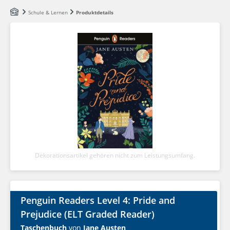
Zum Hauptinhalt springen
Schule & Lernen
Produktdetails
Dekorationsartikel gehören nicht zum Leistungsumfang.
Penguin Readers Level 4: Pride and
Prejudice (ELT Graded Reader)
Taschenbuch
von
Jane Austen