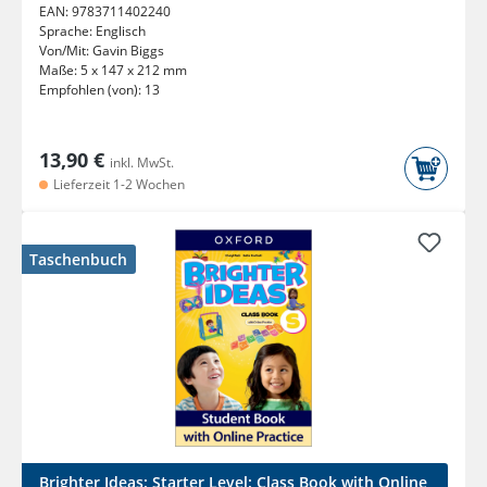
EAN:
9783711402240
Sprache:
Englisch
Von/Mit:
Gavin Biggs
Maße:
5 x 147 x 212 mm
Empfohlen (von):
13
13,90 €
inkl. MwSt.
Lieferzeit 1-2 Wochen
Taschenbuch
Brighter Ideas: Starter Level: Class Book with Online