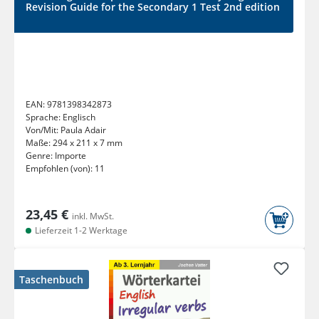
Revision Guide for the Secondary 1 Test 2nd edition
EAN:
9781398342873
Sprache:
Englisch
Von/Mit:
Paula Adair
Maße:
294 x 211 x 7 mm
Genre:
Importe
Empfohlen (von):
11
23,45 €
inkl. MwSt.
Lieferzeit 1-2 Werktage
Taschenbuch