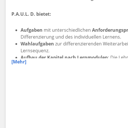
P.A.U.L. D.
bietet:
Aufgaben
mit unterschiedlichen
Anforderungspr
Differenzierung und des individuellen Lernens.
Wahlaufgaben
zur differenzierenden Weiterarbe
Lernsequenz.
Aufbau der Kapitel nach Lernmodulen
: Die Leh
[Mehr]
Lerneinheiten je nach Situation ihrer Schülerinn
Förderung
des kooperativen und selbstständige
weisen Arbeitsaufträge als Einzel-, Partner- oder
Möglichkeit des Einsatzes von
Hilfekärtchen bei 
Umgang mit Medien
.
Einübung
fächerübergreifender Methoden.
besondere
Förderung des Umgangs mit Sachte
kooperative Lernformen und Methoden
: In je
Lernformen und Methoden eingeführt.
Möglichkeiten zur
Selbstevaluation
mit
Übungen 