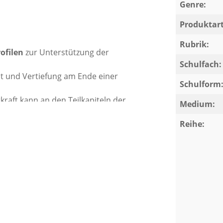
Genre:
Produktart
Rubrik:
ofilen
zur Unterstützung der
Schulfach:
it und Vertiefung am Ende einer
Schulform
rkraft kann an den Teilkapiteln der
Medium:
en und Schüler auswählen.
n Lernens: Entsprechende Symbole
Reihe:
 Gruppenarbeit aus.
der Einübung zentraler Kompetenzen.
xten
und diskontinuierlichen Texten.
dem Jahrgang werden kooperative
zur Lernkontrolle
sowie der