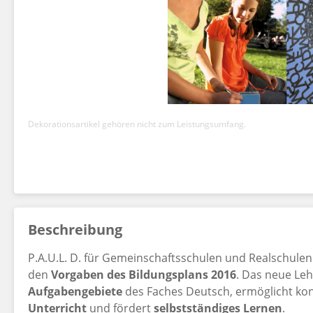
Dekorationsartikel gehören nicht zum Leistungsumfang.
Beschreibung
P.A.U.L. D. für Gemeinschaftsschulen und Realschulen
den
Vorgaben des Bildungsplans 2016
. Das neue Le
Aufgabengebiete
des Faches Deutsch, ermöglicht ko
Unterricht
und fördert
selbstständiges Lernen
.