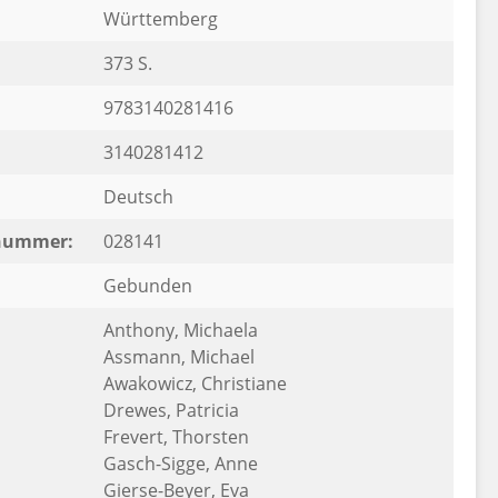
Württemberg
373 S.
9783140281416
3140281412
Deutsch
rnummer:
028141
Gebunden
Anthony, Michaela
Assmann, Michael
Awakowicz, Christiane
Drewes, Patricia
Frevert, Thorsten
Gasch-Sigge, Anne
Gierse-Beyer, Eva