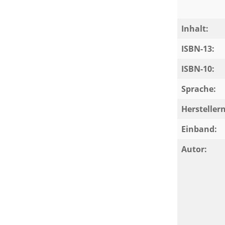
Bereichen Rechtschreibung, Grammatik
Inhalt:
. Der Aufgabenapparat spiegelt den
ISBN-13:
ISBN-10:
 Erläuterungen, allen Lösungen und
Sprache:
eit, Differenzierung und individuellen
Herstelle
rollen bzw. Klassenarbeiten mit
el.
Einband:
Autor: