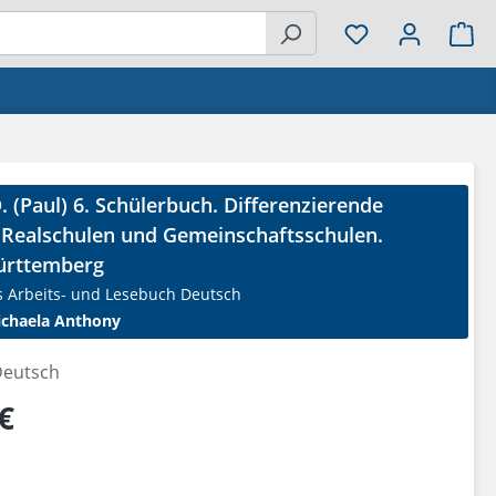
Wa
D. (Paul) 6. Schülerbuch. Differenzierende
 Realschulen und Gemeinschaftsschulen.
ürttemberg
s Arbeits- und Lesebuch Deutsch
chaela Anthony
eutsch
reis:
€