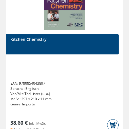
Kitchen Chemistry
EAN:
9780854043897
Sprache:
Englisch
Von/Mit:
Ted Lister (u. a.)
Maße:
297 x 210 x 11 mm
Genre:
Importe
38,60 €
inkl. MwSt.