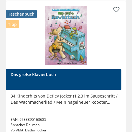
Taschenbuch
Tipp
Das große Klavierbuch
34 Kinderhits von Detlev Jöcker (1,2,3 im Sauseschritt /
Das Wachmacherlied / Mein nagelneuer Roboter
u.v.a) leicht...
EAN:
9783895163685
Sprache:
Deutsch
Von/Mit:
Detlev Jöcker