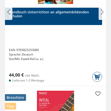
Handbuch Unterrichten an allgemeinbildenden
Schulen
EAN:
9783825253080
Sprache:
Deutsch
Von/Mit:
Ewald Kiel (u. a.)
44,00 €
inkl. MwSt.
Lieferzeit 1-2 Werktage
Broschüre
Tipp