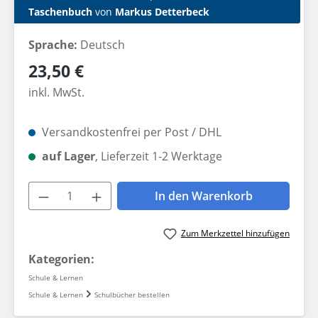
Taschenbuch
von
Markus Detterbeck
Sprache:
Deutsch
Regulärer Preis:
23,50 €
inkl. MwSt.
Versandkostenfrei per Post / DHL
auf Lager
, Lieferzeit 1-2 Werktage
Produkt Anzahl: Gib den gewünschten W
In den Warenkorb
Zum Merkzettel hinzufügen
Kategorien:
Schule & Lernen
Schule & Lernen
Schulbücher bestellen