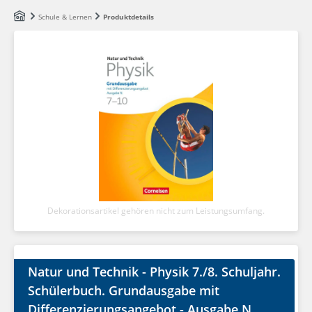
Zum Hauptinhalt springen
Schule & Lernen
Produktdetails
Dekorationsartikel gehören nicht zum Leistungsumfang.
Natur und Technik - Physik 7./8. Schuljahr.
Schülerbuch. Grundausgabe mit
Differenzierungsangebot - Ausgabe N