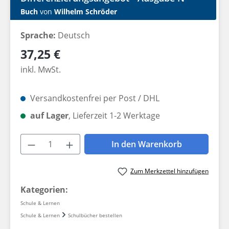
Buch
von
Wilhelm Schröder
Sprache:
Deutsch
Regulärer Preis:
37,25 €
inkl. MwSt.
Versandkostenfrei per Post / DHL
auf Lager
, Lieferzeit 1-2 Werktage
Produkt Anzahl: Gib den gewünschten W
In den Warenkorb
Zum Merkzettel hinzufügen
Kategorien:
Schule & Lernen
Schule & Lernen
Schulbücher bestellen