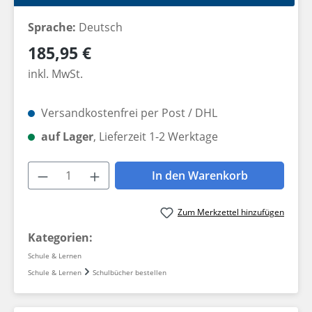
Sprache:
Deutsch
Regulärer Preis:
185,95 €
inkl. MwSt.
Versandkostenfrei per Post / DHL
auf Lager
, Lieferzeit 1-2 Werktage
Produkt Anzahl: Gib den gewünschten W
In den Warenkorb
Zum Merkzettel hinzufügen
Kategorien:
Schule & Lernen
Schule & Lernen
Schulbücher bestellen