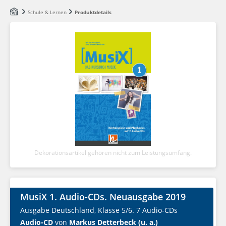
Zum Hauptinhalt springen
Schule & Lernen
Produktdetails
Dekorationsartikel gehören nicht zum Leistungsumfang.
MusiX 1. Audio-CDs. Neuausgabe 2019
Ausgabe Deutschland, Klasse 5/6. 7 Audio-CDs
Audio-CD
von
Markus Detterbeck (u. a.)