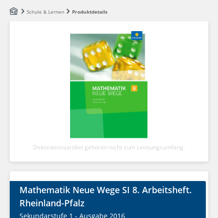
Zum Hauptinhalt springen
Schule & Lernen
Produktdetails
Dekorationsartikel gehören nicht zum Leistungsumfang.
Mathematik Neue Wege SI 8. Arbeitsheft.
Rheinland-Pfalz
Sekundarstufe 1 - Ausgabe 2016