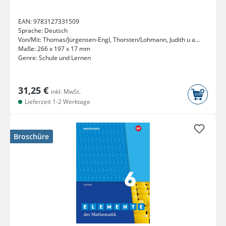
EAN:
9783127331509
Sprache:
Deutsch
Von/Mit:
Thomas/Jürgensen-Engl, Thorsten/Lohmann, Judith u a
Jörgens
Maße:
266 x 197 x 17 mm
Genre:
Schule und Lernen
31,25 €
inkl. MwSt.
Lieferzeit 1-2 Werktage
Broschüre