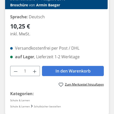
Broschüre
von
Armin Baeger
Sprache:
Deutsch
Regulärer Preis:
10,25 €
inkl. MwSt.
Versandkostenfrei per Post / DHL
auf Lager
, Lieferzeit 1-2 Werktage
Produkt Anzahl: Gib den gewünschten W
In den Warenkorb
Zum Merkzettel hinzufügen
Kategorien:
Schule & Lernen
Schule & Lernen
Schulbücher bestellen